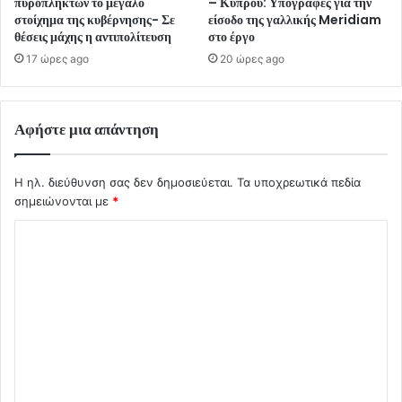
πυρόπληκτων το μεγάλο
– Κύπρου: Υπογραφές για την
στοίχημα της κυβέρνησης- Σε
είσοδο της γαλλικής Meridiam
θέσεις μάχης η αντιπολίτευση
στο έργο
17 ώρες ago
20 ώρες ago
Αφήστε μια απάντηση
Η ηλ. διεύθυνση σας δεν δημοσιεύεται.
Τα υποχρεωτικά πεδία
σημειώνονται με
*
Σ
χ
ό
λ
ι
ο
*