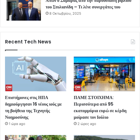
Απών ο Σαμαράς από την παρουσίαση βιβλίου
του Στυλιανίδη – Τι λένε συνεργάτες του
8 Οκτωβρίου, 2025
Recent Tech News
Επιστήμονες στις ΗΠΑ
ΠΑΜΕ ΣΤΟΙΧΗΜΑ:
δημιούργησαν 16 νέους ιούς με
Περισσότερα από 95
τη βοήθεια της Τεχνητής
εκατομμύρια ευρώ σε κέρδη
Νοημοσύνης
μοίρασε τον Ιούλιο
1 ώρα ago
2 ώρες ago