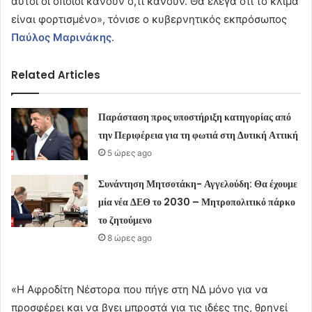
αυτοί οι οποίοι κάνουν ό,τι κάνουν. Θα έλεγα ότι το κλίμα
είναι φορτισμένο», τόνισε ο κυβερνητικός εκπρόσωπος
Παύλος Μαρινάκης
.
Related Articles
Παράσταση προς υποστήριξη κατηγορίας από
την Περιφέρεια για τη φωτιά στη Δυτική Αττική
5 ώρες ago
Συνάντηση Μητσοτάκη- Αγγελούδη: Θα έχουμε
μία νέα ΔΕΘ το 2030 – Μητροπολιτικό πάρκο
το ζητούμενο
8 ώρες ago
«Η Αφροδίτη Νέστορα που πήγε στη ΝΔ μόνο για να
προσφέρει και να βγει μπροστά για τις ιδέες της, θρηνεί