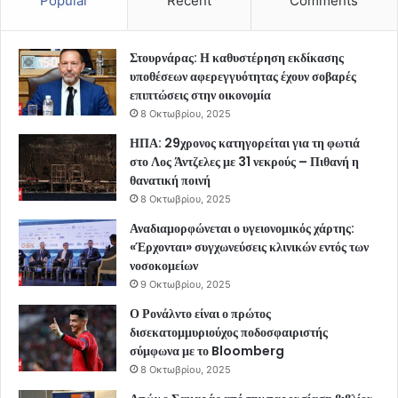
Popular
Recent
Comments
Στουρνάρας: Η καθυστέρηση εκδίκασης
υποθέσεων αφερεγγυότητας έχουν σοβαρές
επιπτώσεις στην οικονομία
8 Οκτωβρίου, 2025
ΗΠΑ: 29χρονος κατηγορείται για τη φωτιά
στο Λος Άντζελες με 31 νεκρούς – Πιθανή η
θανατική ποινή
8 Οκτωβρίου, 2025
Αναδιαμορφώνεται ο υγειονομικός χάρτης:
«Έρχονται» συγχωνεύσεις κλινικών εντός των
νοσοκομείων
9 Οκτωβρίου, 2025
Ο Ρονάλντο είναι ο πρώτος
δισεκατομμυριούχος ποδοσφαιριστής
σύμφωνα με το Bloomberg
8 Οκτωβρίου, 2025