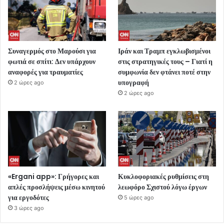
Συναγερμός στο Μαρούσι για
Ιράν και Τραμπ εγκλωβισμένοι
φωτιά σε σπίτι: Δεν υπάρχουν
στις στρατηγικές τους – Γιατί η
αναφορές για τραυματίες
συμφωνία δεν φτάνει ποτέ στην
υπογραφή
2 ώρες ago
2 ώρες ago
«Ergani app»: Γρήγορες και
Κυκλοφοριακές ρυθμίσεις στη
απλές προσλήψεις μέσω κινητού
λεωφόρο Σχιστού λόγω έργων
για εργοδότες
5 ώρες ago
3 ώρες ago