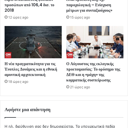
προσώπων από 106,4 δισ. το
παροχολογική – Ενίσχυση
2018
μέτρων για συνταξιούχους»
12 ώρες ago
15 ώρες ago
Η νέα πραγματικότητα για τις
Ο Αύγουστος της εκλογικής
Ένοπλες Δυνάμεις και η εθνική
προετοιμασίας: Το ορόσημο της
αμυντική αρχιτεκτονική
ΔΕΘ και η «μάχη» της
κομματικής συσπείρωσης
18 ώρες ago
21 ώρες ago
Αφήστε μια απάντηση
Η ηλ. διεύθυνση σας δεν δημοσιεύεται.
Τα υποχρεωτικά πεδία