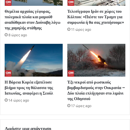
Θεμέλια αρχαίας γέφυρας,
Τελεσίγραφο Ιράν σε χώρες του
πολεμικά πλοία και μαμούθ
Κόλπου: «Πιέστε τον Τραμπ για
αναδύθηκαν στον Δούναβη λόγω
συμφωνία ή θα σας χτυπήσουμε»
της χαμηλής στάθμης
11 ώρες ago
8 ώρες ago
Η Βόρεια Κορέα εξαπέλυσε
Έξι νεκροί από ρωσικούς
βλήμα προς τη θάλασσα της
βομβαρδισμούς στην Ουκρανία –
Ιαπωνίας, αναφέρει η Σεούλ
Δύο πλοία επλήγησαν στο λιμάνι
της Οδησσού
14 ώρες ago
17 ώρες ago
Αφήστε μια απάντηση