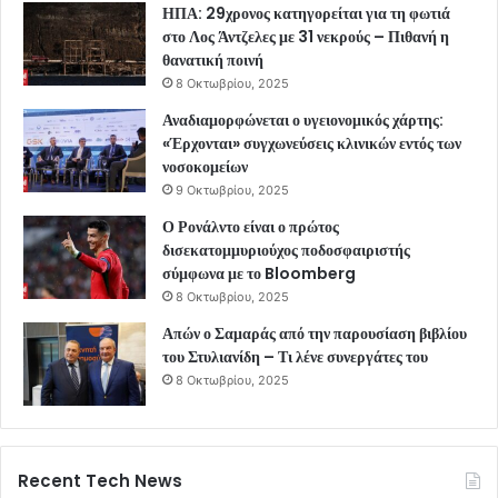
ΗΠΑ: 29χρονος κατηγορείται για τη φωτιά
στο Λος Άντζελες με 31 νεκρούς – Πιθανή η
θανατική ποινή
8 Οκτωβρίου, 2025
Αναδιαμορφώνεται ο υγειονομικός χάρτης:
«Έρχονται» συγχωνεύσεις κλινικών εντός των
νοσοκομείων
9 Οκτωβρίου, 2025
Ο Ρονάλντο είναι ο πρώτος
δισεκατομμυριούχος ποδοσφαιριστής
σύμφωνα με το Bloomberg
8 Οκτωβρίου, 2025
Απών ο Σαμαράς από την παρουσίαση βιβλίου
του Στυλιανίδη – Τι λένε συνεργάτες του
8 Οκτωβρίου, 2025
Recent Tech News