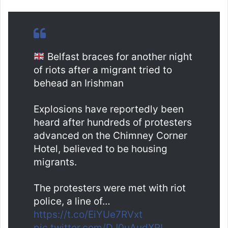
Belfast braces for another night
of riots after a migrant tried to
behead an Irishman
Explosions have reportedly been
heard after hundreds of protesters
advanced on the Chimney Corner
Hotel, believed to be housing
migrants.
The protesters were met with riot
police, a line of…
https://t.co/EiYUe7RVxt
pic.twitter.com/DJ0uAudXRI