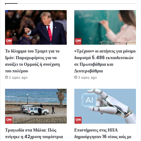
Το δίλημμα του Τραμπ για το
«Τρέχουν» οι αιτήσεις για μόνιμο
Ιράν: Παραχωρήσεις για να
διορισμό 5.486 εκπαιδευτικών
ανοίξει το Ορμούζ ή συνέχιση
σε Πρωτοβάθμια και
του πολέμου
Δευτεροβάθμια
2 ώρες ago
3 ώρες ago
Τραγωδία στα Μάλια: Πώς
Επιστήμονες στις ΗΠΑ
πνίγηκε η 42χρονη τουρίστρια
δημιούργησαν 16 νέους ιούς με