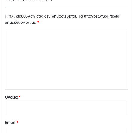
Η ηλ. διεύθυνση σας δεν δημοσιεύεται.
Τα υποχρεωτικά πεδία
σημειώνονται με
*
Σ
χ
ό
λ
ι
ο
*
Όνομα
*
Email
*