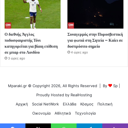
Ο διεθνής Άγγλος
Συναγερμός στην Πυροσβεστική
ποδοσφαιριστής Τόνι
για φωτιά στη Σητεία – Καίει σε
κατηγορείται για βίαιη επίθεση
δυσπρόσιτο σημείο
σε μπαρ στο Λονδίνο
4 ώρες ago
3 ώρες ago
Mparaki.gr © Copyright 2026, All Rights Reserved | By
Sp
|
Proudly Hosted by
RealHosting
Αρχική
Social NetWork
Ελλάδα
Κόσμος
Πολιτική
Οικονομία
Αθλητικά
Τεχνολογία