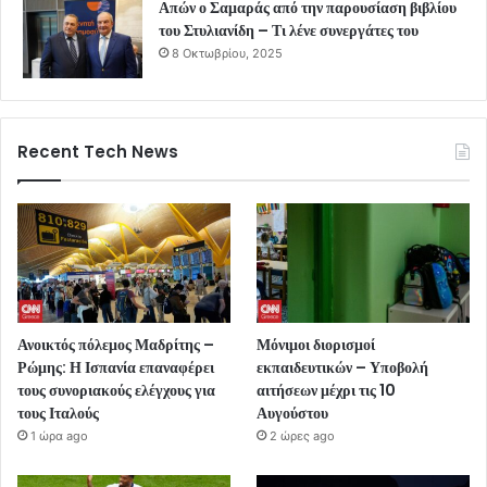
Απών ο Σαμαράς από την παρουσίαση βιβλίου
του Στυλιανίδη – Τι λένε συνεργάτες του
8 Οκτωβρίου, 2025
Recent Tech News
Ανοικτός πόλεμος Μαδρίτης –
Μόνιμοι διορισμοί
Ρώμης: Η Ισπανία επαναφέρει
εκπαιδευτικών – Υποβολή
τους συνοριακούς ελέγχους για
αιτήσεων μέχρι τις 10
τους Ιταλούς
Αυγούστου
1 ώρα ago
2 ώρες ago