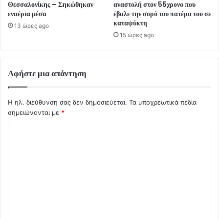
Θεσσαλονίκης – Σηκώθηκαν
αναστολή στον 55χρονο που
εναέρια μέσα
έβαλε την σορό του πατέρα του σε
καταψύκτη
13 ώρες ago
15 ώρες ago
Αφήστε μια απάντηση
Η ηλ. διεύθυνση σας δεν δημοσιεύεται.
Τα υποχρεωτικά πεδία
σημειώνονται με
*
Σ
χ
ό
λ
ι
ο
*