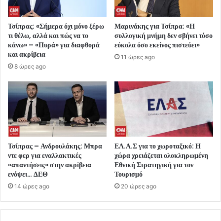
Τσίπρας: «Σήμερα όχι μόνο ξέρω
Μαρινάκης για Τσίπρα: «Η
τι θέλω, αλλά και πώς να το
συλλογική μνήμη δεν σβήνει τόσο
κάνω» – «Πυρά» για διαφθορά
εύκολα όσο εκείνος πιστεύει»
και ακρίβεια
11 ώρες ago
8 ώρες ago
Τσίπρας – Ανδρουλάκης: Μπρα
ΕΛ.Α.Σ για το χωροταξικό: Η
ντε φερ για εναλλακτικές
χώρα χρειάζεται ολοκληρωμένη
«απαντήσεις» στην ακρίβεια
Εθνική Στρατηγική για τον
ενόψει… ΔΕΘ
Τουρισμό
14 ώρες ago
20 ώρες ago