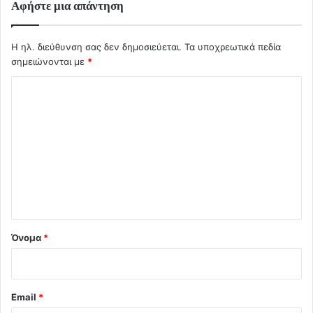
Αφήστε μια απάντηση
Η ηλ. διεύθυνση σας δεν δημοσιεύεται.
Τα υποχρεωτικά πεδία
σημειώνονται με
*
Σ
χ
ό
λ
ι
ο
*
Όνομα
*
Email
*