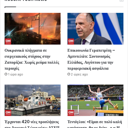
Ουκρανικά πλήγματα σε
Επικοινωνία Γεραπετρίτη –
ενεργειακούς στόχους στην
Αμπντελάτι: Συντονισμός
Ζαπορίζια: Χωρίς ρεύμα πολλές
Ελλάδας, Αιγύπτου για την
περιοχές
περιφερειακή ασφάλεια
1 ώρα ago
2 ώρες ago
Έρχονται 420 νέες προσλήψεις
Τεντόγλου: «Είμαι σε πολύ καλή
στο Λιμενικό Σώμα μέσω ΑΣΕΠ
κατάσταση, θα με δείτε…» – Η