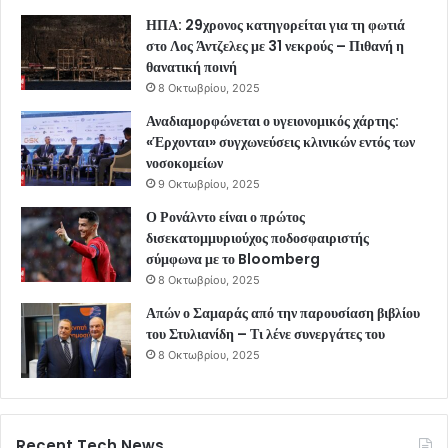
ΗΠΑ: 29χρονος κατηγορείται για τη φωτιά
στο Λος Άντζελες με 31 νεκρούς – Πιθανή η
θανατική ποινή
8 Οκτωβρίου, 2025
Αναδιαμορφώνεται ο υγειονομικός χάρτης:
«Έρχονται» συγχωνεύσεις κλινικών εντός των
νοσοκομείων
9 Οκτωβρίου, 2025
Ο Ρονάλντο είναι ο πρώτος
δισεκατομμυριούχος ποδοσφαιριστής
σύμφωνα με το Bloomberg
8 Οκτωβρίου, 2025
Απών ο Σαμαράς από την παρουσίαση βιβλίου
του Στυλιανίδη – Τι λένε συνεργάτες του
8 Οκτωβρίου, 2025
Recent Tech News