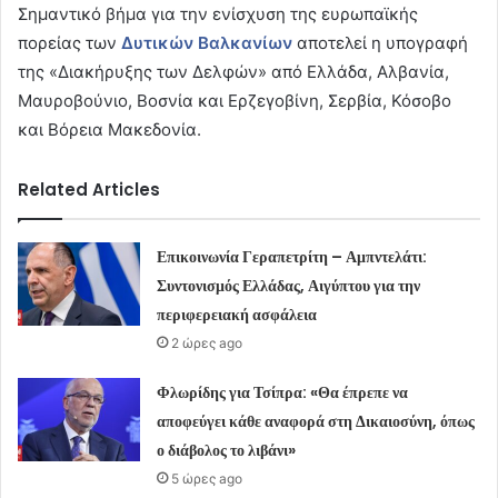
Σημαντικό βήμα για την ενίσχυση της ευρωπαϊκής
πορείας των
Δυτικών Βαλκανίων
αποτελεί η υπογραφή
της «Διακήρυξης των Δελφών» από Ελλάδα, Αλβανία,
Μαυροβούνιο, Βοσνία και Ερζεγοβίνη, Σερβία, Κόσοβο
και Βόρεια Μακεδονία.
Related Articles
Επικοινωνία Γεραπετρίτη – Αμπντελάτι:
Συντονισμός Ελλάδας, Αιγύπτου για την
περιφερειακή ασφάλεια
2 ώρες ago
Φλωρίδης για Τσίπρα: «Θα έπρεπε να
αποφεύγει κάθε αναφορά στη Δικαιοσύνη, όπως
ο διάβολος το λιβάνι»
5 ώρες ago