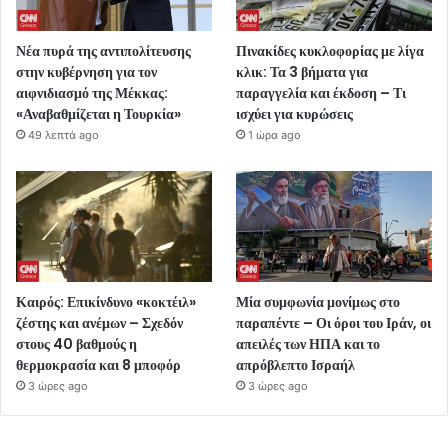
Νέα πυρά της αντιπολίτευσης
Πινακίδες κυκλοφορίας με λίγα
στην κυβέρνηση για τον
κλικ: Τα 3 βήματα για
αιφνιδιασμό της Μέκκας:
παραγγελία και έκδοση – Τι
«Αναβαθμίζεται η Τουρκία»
ισχύει για κυρώσεις
49 λεπτά ago
1 ώρα ago
Καιρός: Επικίνδυνο «κοκτέιλ»
Μία συμφωνία μονίμως στο
ζέστης και ανέμων – Σχεδόν
παραπέντε – Οι όροι του Ιράν, οι
στους 40 βαθμούς η
απειλές των ΗΠΑ και το
θερμοκρασία και 8 μποφόρ
απρόβλεπτο Ισραήλ
3 ώρες ago
3 ώρες ago