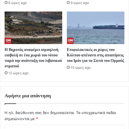
6 ώρες ago
9 ώρες ago
Η Βηρυτός αναφέρει ισραηλινή
Επιφυλακτικές οι χώρες του
εισβολή σε ένα χωριό του νότου
Κόλπου απέναντι στις απαιτήσεις
παρά την ανάπτυξη του λιβανικού
του Ιράν για τα Στενά του Ορμούζ
στρατού
15 ώρες ago
12 ώρες ago
Αφήστε μια απάντηση
Η ηλ. διεύθυνση σας δεν δημοσιεύεται.
Τα υποχρεωτικά πεδία
σημειώνονται με
*
Σ