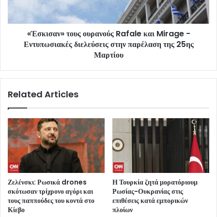
«Έσκισαν» τους ουρανούς Rafale και Mirage -
Εντυπωσιακές διελεύσεις στην παρέλαση της 25ης
Μαρτίου
Related Articles
Ζελένσκι: Ρωσικά drones
Η Τουρκία ζητά μορατόριουμ
σκότωσαν τρίχρονο αγόρι και
Ρωσίας-Ουκρανίας στις
τους παππούδες του κοντά στο
επιθέσεις κατά εμπορικών
Κίεβο
πλοίων