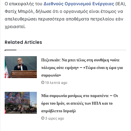
Ο επικεφαλής του
Διεθνούς Οργανισμού Ενέργειας
(IEA),
Φατίχ Μπιρόλ, δήλωσε ότι ο οργανισμός είναι έτοιμος να
απελευθερώσει περισσότερα αποθέματα πετρελαίου εάν
χρειαστεί.
Related Articles
Πεζεσκιάν: Να μπει τέλος στη συνθήκη «ούτε
πόλεμος ούτε ειρήνη» – «Τώρα είναι η ώρα για
συμφωνία»
19 λεπτά ago
Μία συμφωνία μονίμως στο παραπέντε – Οι
όροι του Ιράν, οι απειλές των ΗΠΑ και το
απρόβλεπτο Ισραήλ
3 ώρες ago