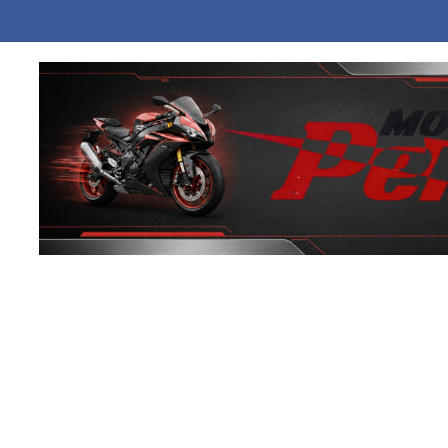
γεννήτρια ηλεκτρικού ρεύματος η φωτιά στη Σκύρο – Συνελήφθη 63χρ