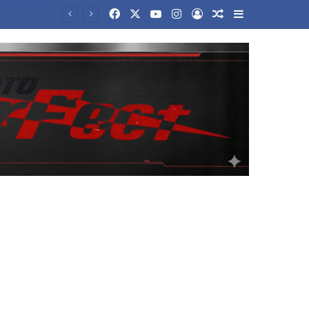
Facebook
X
YouTube
Instagram
Log In
Random Article
Sidebar
ονη