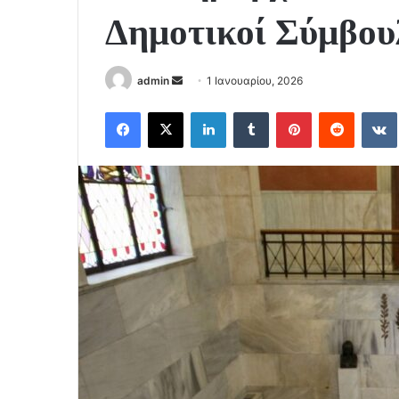
Δημοτικοί Σύμβου
Send
admin
1 Ιανουαρίου, 2026
an
Facebook
X
LinkedIn
Tumblr
Pinterest
Reddit
email