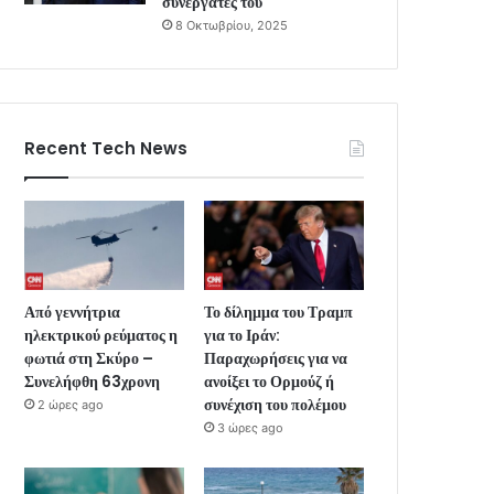
συνεργάτες του
8 Οκτωβρίου, 2025
Recent Tech News
Από γεννήτρια
Το δίλημμα του Τραμπ
ηλεκτρικού ρεύματος η
για το Ιράν:
φωτιά στη Σκύρο –
Παραχωρήσεις για να
Συνελήφθη 63χρονη
ανοίξει το Ορμούζ ή
συνέχιση του πολέμου
2 ώρες ago
3 ώρες ago