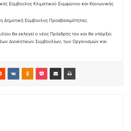
ικός Σύμβουλος Κλιματικού Συμφώνου και Κοινωνικής
νη Δημοτική Σύμβουλος Προσβασιμότητας.
λίου θα εκλεγεί ο νέος Πρόεδρός του και θα υπάρξει
νέων Διοικητικών Συμβουλίων, των Οργανισμών και
erest
Reddit
VKontakte
Odnoklassniki
Pocket
Share via Email
Print