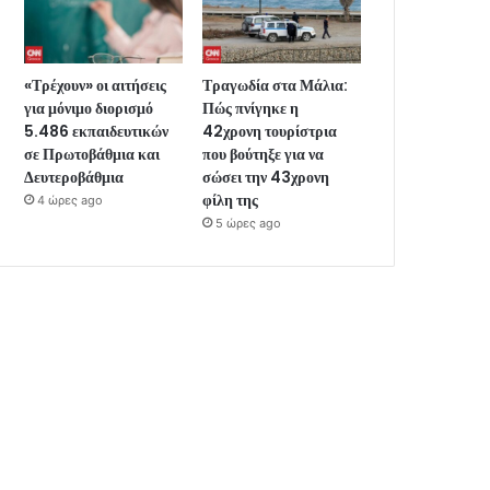
«Τρέχουν» οι αιτήσεις
Τραγωδία στα Μάλια:
για μόνιμο διορισμό
Πώς πνίγηκε η
5.486 εκπαιδευτικών
42χρονη τουρίστρια
σε Πρωτοβάθμια και
που βούτηξε για να
Δευτεροβάθμια
σώσει την 43χρονη
φίλη της
4 ώρες ago
5 ώρες ago