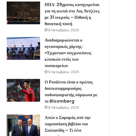
ΗΠΑ: 29χρονος κατηγορείται
για τη φωτιά στο Λος Άντζελες
με 31 νεκρούς – Πιθανή η
θανατική ποινή
8 Οκτωβρίου, 2025
Αναδιαμορφώνεται ο
υγειονομικός χάρτης:
«Έρχονται» συγχωνεύσεις
κλινικών εντός των
νοσοκομείων
9 Οκτωβρίου, 2025
Ο Ρονάλντο είναι ο πρώτος
δισεκατομμυριούχος
ποδοσφαιριστής σύμφωνα με
το Bloomberg
8 Οκτωβρίου, 2025
Απών ο Σαμαράς από την
παρουσίαση βιβλίου του
Στυλιανίδη – Τι λένε