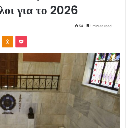
λοι για το 2026
54
1 minute read
VKontakte
Odnoklassniki
Pocket