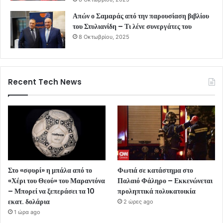
Απών ο Σαμαράς από την παρουσίαση βιβλίου
του Στυλιανίδη – Τι λένε συνεργάτες του
8 Οκτωβρίου, 2025
Recent Tech News
Στο «σφυρί» η μπάλα από το
Φωτιά σε κατάστημα στο
«Χέρι του Θεού» του Μαραντόνα
Παλαιό Φάληρο – Εκκενώνεται
– Μπορεί να ξεπεράσει τα 10
προληπτικά πολυκατοικία
εκατ. δολάρια
2 ώρες ago
1 ώρα ago