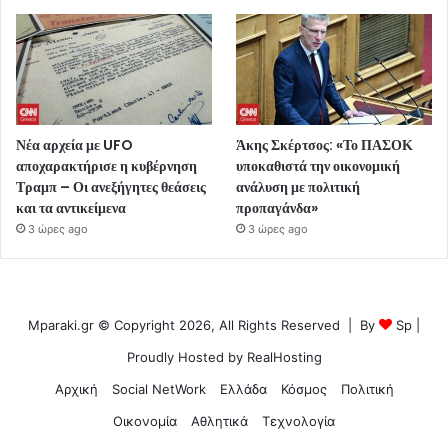
Νέα αρχεία με UFO
Άκης Σκέρτσος: «Το ΠΑΣΟΚ
αποχαρακτήρισε η κυβέρνηση
υποκαθιστά την οικονομική
Τραμπ – Οι ανεξήγητες θεάσεις
ανάλυση με πολιτική
και τα αντικείμενα
προπαγάνδα»
3 ώρες ago
3 ώρες ago
Mparaki.gr © Copyright 2026, All Rights Reserved | By
Sp
|
Proudly Hosted by
RealHosting
Αρχική
Social NetWork
Ελλάδα
Κόσμος
Πολιτική
Οικονομία
Αθλητικά
Τεχνολογία