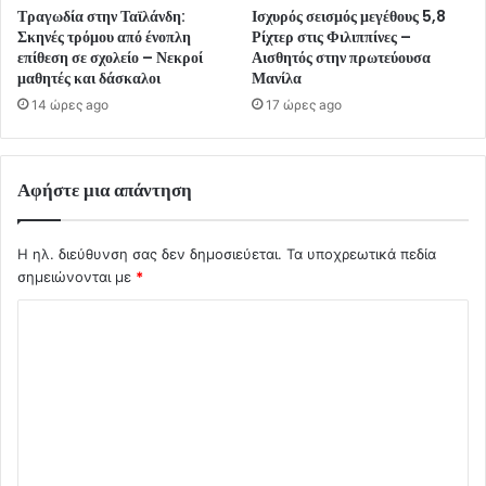
Τραγωδία στην Ταϊλάνδη:
Ισχυρός σεισμός μεγέθους 5,8
Σκηνές τρόμου από ένοπλη
Ρίχτερ στις Φιλιππίνες –
επίθεση σε σχολείο – Νεκροί
Αισθητός στην πρωτεύουσα
μαθητές και δάσκαλοι
Μανίλα
14 ώρες ago
17 ώρες ago
Αφήστε μια απάντηση
Η ηλ. διεύθυνση σας δεν δημοσιεύεται.
Τα υποχρεωτικά πεδία
σημειώνονται με
*
Σ
χ
ό
λ
ι
ο