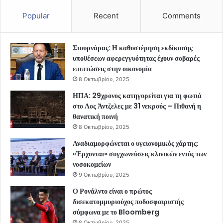
Popular
Recent
Comments
Στουρνάρας: Η καθυστέρηση εκδίκασης
υποθέσεων αφερεγγυότητας έχουν σοβαρές
επιπτώσεις στην οικονομία
8 Οκτωβρίου, 2025
ΗΠΑ: 29χρονος κατηγορείται για τη φωτιά
στο Λος Άντζελες με 31 νεκρούς – Πιθανή η
θανατική ποινή
8 Οκτωβρίου, 2025
Αναδιαμορφώνεται ο υγειονομικός χάρτης:
«Έρχονται» συγχωνεύσεις κλινικών εντός των
νοσοκομείων
9 Οκτωβρίου, 2025
Ο Ρονάλντο είναι ο πρώτος
δισεκατομμυριούχος ποδοσφαιριστής
σύμφωνα με το Bloomberg
8 Οκτωβρίου, 2025