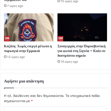
10 ώρες ago
7 ώρες ago
Κοζάνη: Χωρίς ενεργό μέτωπο η
Συναγερμός στην Πυροσβεστική
πυρκαγιά στην Ερμακιά
για φωτιά στη Σητεία – Καίει σε
δυσπρόσιτο σημείο
13 ώρες ago
16 ώρες ago
Αφήστε μια απάντηση
Η ηλ. διεύθυνση σας δεν δημοσιεύεται.
Τα υποχρεωτικά πεδία
σημειώνονται με
*
Σ