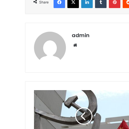
Share
admin
Website