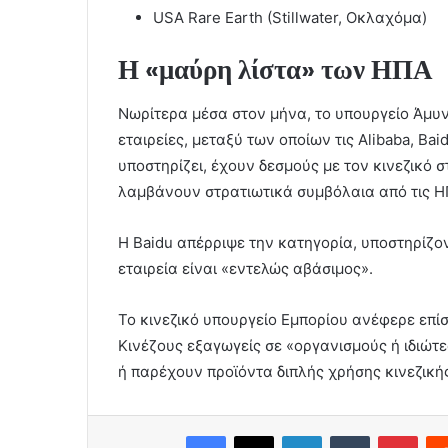
USA Rare Earth (Stillwater, Οκλαχόμα)
Η «μαύρη λίστα» των ΗΠΑ
Νωρίτερα μέσα στον μήνα, το υπουργείο Άμυ
εταιρείες, μεταξύ των οποίων τις Alibaba, Ba
υποστηρίζει, έχουν δεσμούς με τον κινεζικό 
λαμβάνουν στρατιωτικά συμβόλαια από τις Η
Η Baidu απέρριψε την κατηγορία, υποστηρίζον
εταιρεία είναι «εντελώς αβάσιμος».
Το κινεζικό υπουργείο Εμπορίου ανέφερε επίση
Κινέζους εξαγωγείς σε «οργανισμούς ή ιδιώτ
ή παρέχουν προϊόντα διπλής χρήσης κινεζική
Facebook
X
LinkedIn
Tumblr
Pint