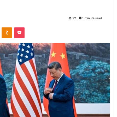
22
1 minute read
VKontakte
Odnoklassniki
Pocket