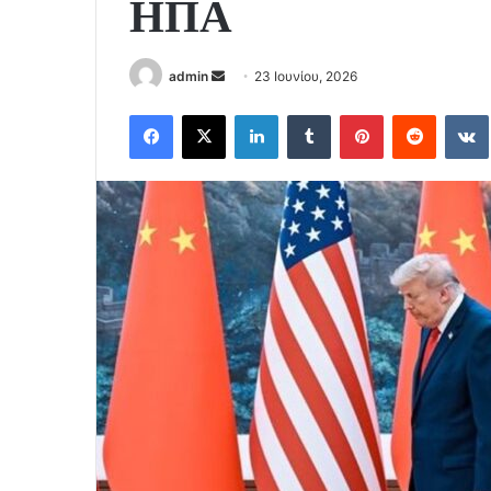
ΗΠΑ
Send
admin
23 Ιουνίου, 2026
an
Facebook
X
LinkedIn
Tumblr
Pinterest
Reddit
email