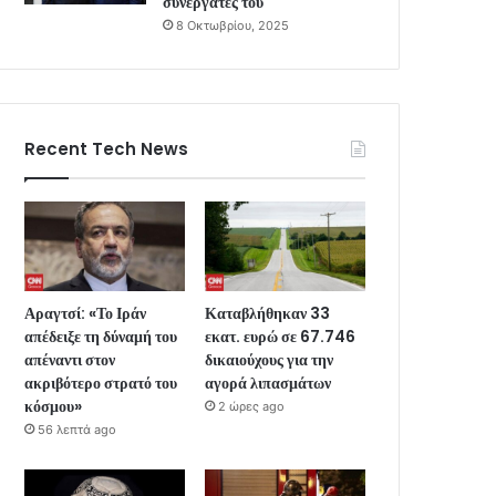
συνεργάτες του
8 Οκτωβρίου, 2025
Recent Tech News
Αραγτσί: «Το Ιράν
Καταβλήθηκαν 33
απέδειξε τη δύναμή του
εκατ. ευρώ σε 67.746
απέναντι στον
δικαιούχους για την
ακριβότερο στρατό του
αγορά λιπασμάτων
κόσμου»
2 ώρες ago
56 λεπτά ago