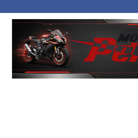
: «Το Ιράν απέδειξε τη δύναμή του απέναντι στον ακριβότερο στρατό τ