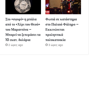
Στο «σφυρί» η μπάλα
Φωτιά σε κατάστημα
από το «Χέρι του Θεού»
στο Παλαιό Φάληρο –
του Μαραντόνα –
Εκκενώνεται
Μπορεί να ξεπεράσει τα
προληπτικά
10 εκατ. δολάρια
πολυκατοικία
2 ώρες ago
3 ώρες ago