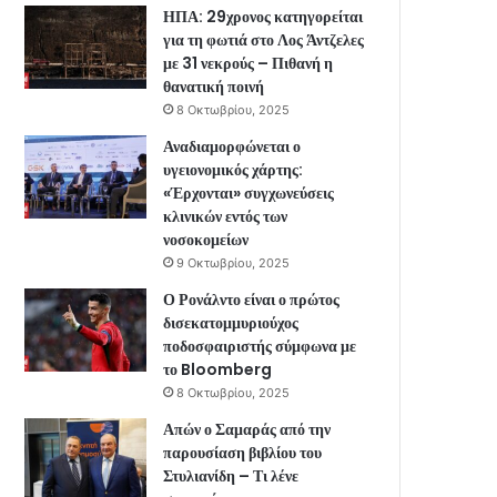
ΗΠΑ: 29χρονος κατηγορείται
για τη φωτιά στο Λος Άντζελες
με 31 νεκρούς – Πιθανή η
θανατική ποινή
8 Οκτωβρίου, 2025
Αναδιαμορφώνεται ο
υγειονομικός χάρτης:
«Έρχονται» συγχωνεύσεις
κλινικών εντός των
νοσοκομείων
9 Οκτωβρίου, 2025
Ο Ρονάλντο είναι ο πρώτος
δισεκατομμυριούχος
ποδοσφαιριστής σύμφωνα με
το Bloomberg
8 Οκτωβρίου, 2025
Απών ο Σαμαράς από την
παρουσίαση βιβλίου του
Στυλιανίδη – Τι λένε