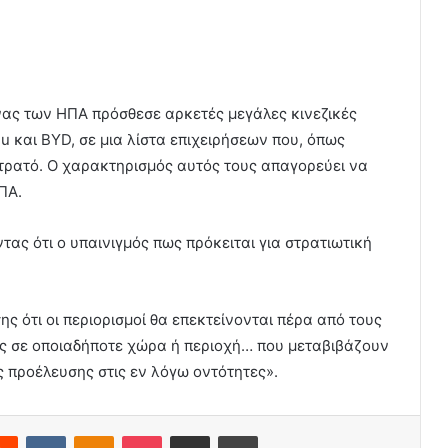
νας των ΗΠΑ πρόσθεσε αρκετές μεγάλες κινεζικές
idu και BYD, σε μια λίστα επιχειρήσεων που, όπως
στρατό. Ο χαρακτηρισμός αυτός τους απαγορεύει να
ΠΑ.
τας ότι ο υπαινιγμός πως πρόκειται για στρατιωτική
ς ότι οι περιορισμοί θα επεκτείνονται πέρα από τους
ες σε οποιαδήποτε χώρα ή περιοχή… που μεταβιβάζουν
ς προέλευσης στις εν λόγω οντότητες».
erest
Reddit
VKontakte
Odnoklassniki
Pocket
Share via Email
Print