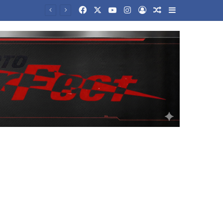
Facebook
X
YouTube
Instagram
Log In
Random Article
Sidebar
ου κόσμου»