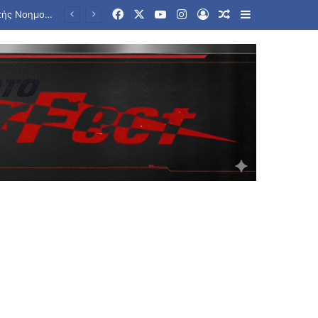
Facebook
X
YouTube
Instagram
Log In
Random Article
Sidebar
Επιστήμονες στις ΗΠΑ δημιούργησαν 16 νέους ιούς με τη βοήθεια της Τεχνητής Νοημοσύνης