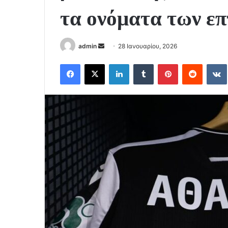
τα ονόματα των ε
Send
admin
28 Ιανουαρίου, 2026
an
Facebook
X
LinkedIn
Tumblr
Pinterest
Reddit
email