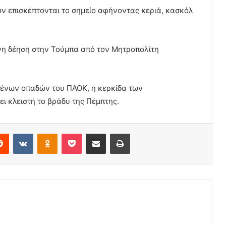
ν επισκέπτονται το σημείο αφήνοντας κεριά, κασκόλ
συνη δέηση στην Τούμπα από τον Μητροπολίτη
ένων οπαδών του ΠΑΟΚ, η κερκίδα των
ει κλειστή το βράδυ της Πέμπτης.
erest
Reddit
VKontakte
Odnoklassniki
Pocket
Share via Email
Print