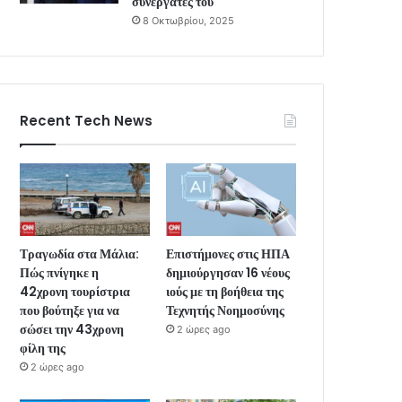
συνεργάτες του
8 Οκτωβρίου, 2025
Recent Tech News
Τραγωδία στα Μάλια:
Επιστήμονες στις ΗΠΑ
Πώς πνίγηκε η
δημιούργησαν 16 νέους
42χρονη τουρίστρια
ιούς με τη βοήθεια της
που βούτηξε για να
Τεχνητής Νοημοσύνης
σώσει την 43χρονη
2 ώρες ago
φίλη της
2 ώρες ago