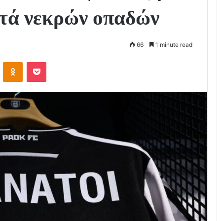
πτά νεκρών οπαδών
66
1 minute read
VKontakte
Odnoklassniki
Pocket