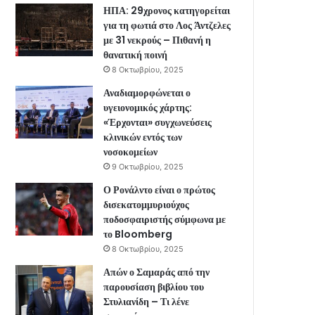
ΗΠΑ: 29χρονος κατηγορείται
για τη φωτιά στο Λος Άντζελες
με 31 νεκρούς – Πιθανή η
θανατική ποινή
8 Οκτωβρίου, 2025
Αναδιαμορφώνεται ο
υγειονομικός χάρτης:
«Έρχονται» συγχωνεύσεις
κλινικών εντός των
νοσοκομείων
9 Οκτωβρίου, 2025
Ο Ρονάλντο είναι ο πρώτος
δισεκατομμυριούχος
ποδοσφαιριστής σύμφωνα με
το Bloomberg
8 Οκτωβρίου, 2025
Απών ο Σαμαράς από την
παρουσίαση βιβλίου του
Στυλιανίδη – Τι λένε