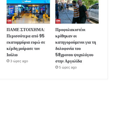
ΠΑΜΕ ΣΤΟΙΧΗΜΑ:
Προφυλακιστέοι
Περισσότερα από 95
κρίθηκαν οι
εκατομμύρια ευρώ σε
κατηγορούμενοι για τη
κέρδη μοίρασε τον
δολοφονία του
Ιούλιο
58χρονου ψυχολόγου
στην Αργολίδα
3 ώρες ago
5 ώρες ago