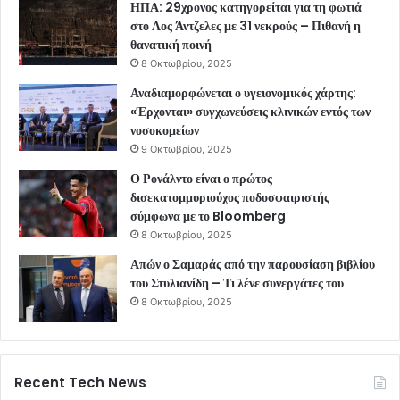
ΗΠΑ: 29χρονος κατηγορείται για τη φωτιά
στο Λος Άντζελες με 31 νεκρούς – Πιθανή η
θανατική ποινή
8 Οκτωβρίου, 2025
Αναδιαμορφώνεται ο υγειονομικός χάρτης:
«Έρχονται» συγχωνεύσεις κλινικών εντός των
νοσοκομείων
9 Οκτωβρίου, 2025
Ο Ρονάλντο είναι ο πρώτος
δισεκατομμυριούχος ποδοσφαιριστής
σύμφωνα με το Bloomberg
8 Οκτωβρίου, 2025
Απών ο Σαμαράς από την παρουσίαση βιβλίου
του Στυλιανίδη – Τι λένε συνεργάτες του
8 Οκτωβρίου, 2025
Recent Tech News