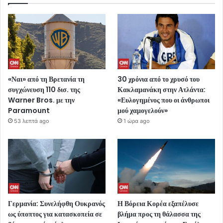
«Ναι» από τη Βρετανία τη
30 χρόνια από το χρυσό του
συγχώνευση 110 δισ. της
Κακλαμανάκη στην Ατλάντα:
Warner Bros. με την
«Ευλογημένος που οι άνθρωποι
Paramount
μού χαμογελούν»
53 λεπτά ago
1 ώρα ago
Γερμανία: Συνελήφθη Ουκρανός
Η Βόρεια Κορέα εξαπέλυσε
ως ύποπτος για κατασκοπεία σε
βλήμα προς τη θάλασσα της