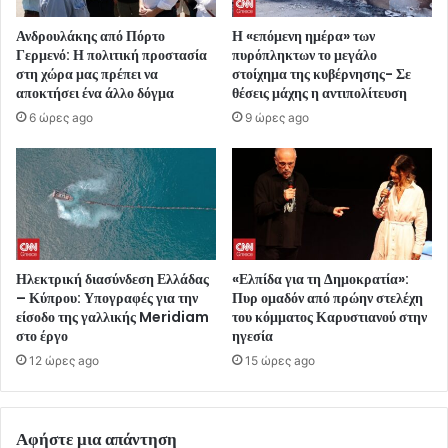
Ανδρουλάκης από Πόρτο
Η «επόμενη ημέρα» των
Γερμενό: Η πολιτική προστασία
πυρόπληκτων το μεγάλο
στη χώρα μας πρέπει να
στοίχημα της κυβέρνησης- Σε
αποκτήσει ένα άλλο δόγμα
θέσεις μάχης η αντιπολίτευση
6 ώρες ago
9 ώρες ago
Ηλεκτρική διασύνδεση Ελλάδας
«Ελπίδα για τη Δημοκρατία»:
– Κύπρου: Υπογραφές για την
Πυρ ομαδόν από πρώην στελέχη
είσοδο της γαλλικής Meridiam
του κόμματος Καρυστιανού στην
στο έργο
ηγεσία
12 ώρες ago
15 ώρες ago
Αφήστε μια απάντηση