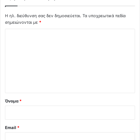
Η ηλ. διεύθυνση σας δεν δημοσιεύεται.
Τα υποχρεωτικά πεδία
σημειώνονται με
*
Σ
χ
ό
λ
ι
ο
*
Όνομα
*
Email
*