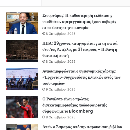
Στουρνάρας: Η καθυστέρηση εκδίκασης
υποθέσεων αφερεγγυότητας έχουν σοβαρές
επιπτώσεις στην οικονομία
8 Οκτωβρίου, 2025
ΗΠΑ: 29χρονος κατηγορείται για τη φωτιά
στο Λος Άντζελες με 31 νεκρούς – Πιθανή η
θανατική ποινή
8 Οκτωβρίου, 2025
Αναδιαμορφώνεται ο υγειονομικός χάρτης:
«Έρχονται» συγχωνεύσεις κλινικών εντός των
νοσοκομείων
9 Οκτωβρίου, 2025
Ο Ρονάλντο είναι ο πρώτος
δισεκατομμυριούχος ποδοσφαιριστής
σύμφωνα με το Bloomberg
8 Οκτωβρίου, 2025
Απών ο Σαμαράς από την παρουσίαση βιβλίου