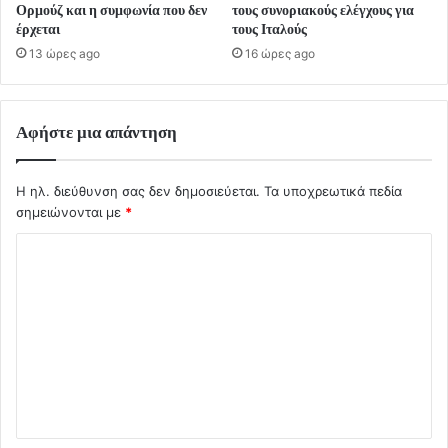
Ορμούζ και η συμφωνία που δεν
τους συνοριακούς ελέγχους για
έρχεται
τους Ιταλούς
13 ώρες ago
16 ώρες ago
Αφήστε μια απάντηση
Η ηλ. διεύθυνση σας δεν δημοσιεύεται.
Τα υποχρεωτικά πεδία
σημειώνονται με
*
Σ
χ
ό
λ
ι
ο
*