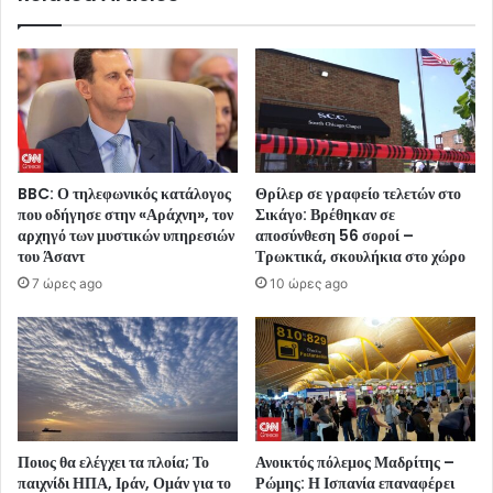
BBC: Ο τηλεφωνικός κατάλογος
Θρίλερ σε γραφείο τελετών στο
που οδήγησε στην «Αράχνη», τον
Σικάγο: Βρέθηκαν σε
αρχηγό των μυστικών υπηρεσιών
αποσύνθεση 56 σοροί –
του Άσαντ
Τρωκτικά, σκουλήκια στο χώρο
7 ώρες ago
10 ώρες ago
Ποιος θα ελέγχει τα πλοία; Το
Ανοικτός πόλεμος Μαδρίτης –
παιχνίδι ΗΠΑ, Ιράν, Ομάν για το
Ρώμης: Η Ισπανία επαναφέρει