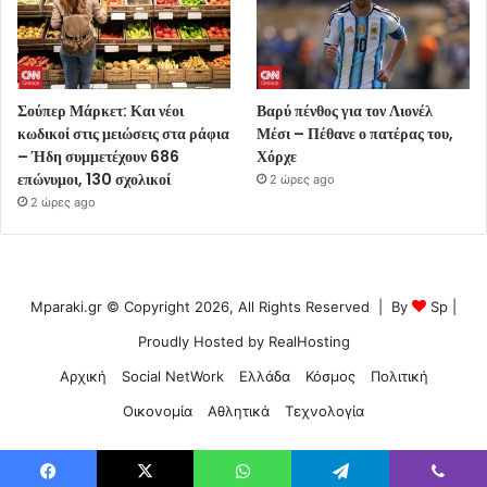
Σούπερ Μάρκετ: Και νέοι
Βαρύ πένθος για τον Λιονέλ
κωδικοί στις μειώσεις στα ράφια
Μέσι – Πέθανε ο πατέρας του,
– Ήδη συμμετέχουν 686
Χόρχε
επώνυμοι, 130 σχολικοί
2 ώρες ago
2 ώρες ago
Mparaki.gr © Copyright 2026, All Rights Reserved | By
Sp
|
Proudly Hosted by
RealHosting
Αρχική
Social NetWork
Ελλάδα
Κόσμος
Πολιτική
Οικονομία
Αθλητικά
Τεχνολογία