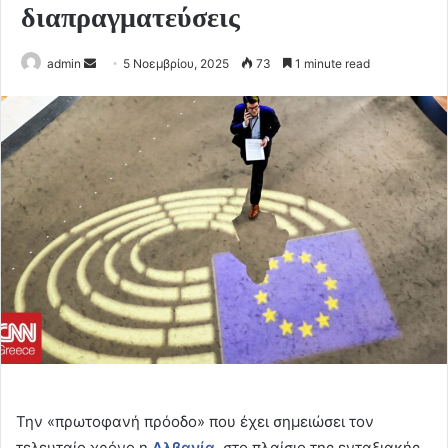
διαπραγματεύσεις
Send
admin
5 Νοεμβρίου, 2025
73
1 minute read
an
email
Την «πρωτοφανή πρόοδο» που έχει σημειώσει τον
τελευταίο χρόνο η
Αλβανία
, στο πλαίσιο της ενταξιακής