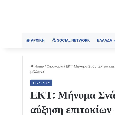
ΑΡΧΙΚΉ
SOCIAL NETWORK
ΕΛΛΆΔΑ
Home
/
Οικονομία
/
ΕΚΤ: Μήνυμα Σνάμπελ για επε
μέλλον»
Οικονομία
ΕΚΤ: Μήνυμα Σνάμ
αύξηση επιτοκίων 