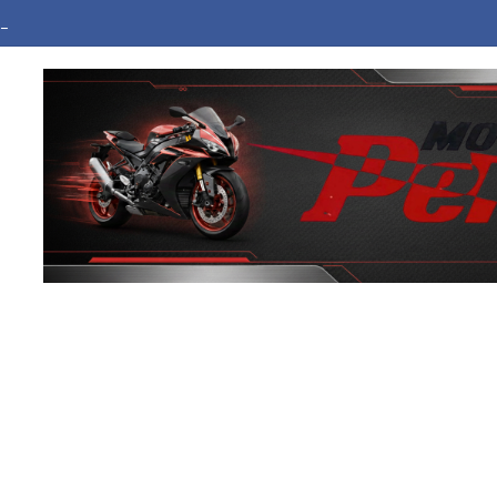
ά στην περιοχή της Θέρμης Θεσσαλονίκης – Σηκώθηκαν εναέρια μέσα