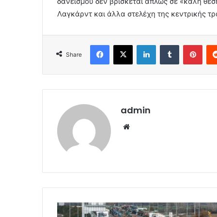
δανεισμού δεν βρίσκεται απλώς σε «καλή θέσ
Λαγκάρντ και άλλα στελέχη της κεντρικής τρ
Facebook
X
LinkedIn
Tumblr
Pint
Share
admin
Website