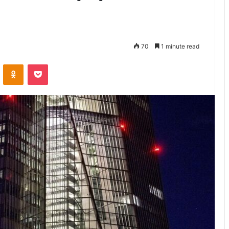
70
1 minute read
VKontakte
Odnoklassniki
Pocket