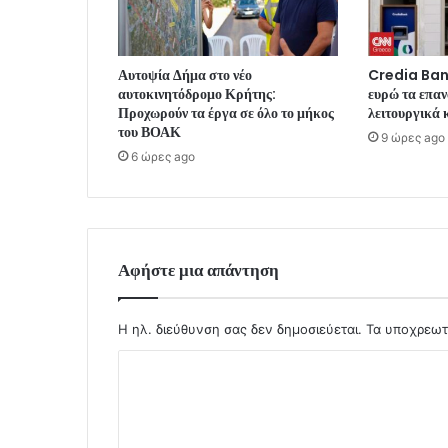
Αυτοψία Δήμα στο νέο
Credia Bank
αυτοκινητόδρομο Κρήτης:
ευρώ τα επα
Προχωρούν τα έργα σε όλο το μήκος
λειτουργικά 
του ΒΟΑΚ
9 ώρες ago
6 ώρες ago
Αφήστε μια απάντηση
Η ηλ. διεύθυνση σας δεν δημοσιεύεται.
Τα υποχρεωτ
Σ
χ
ό