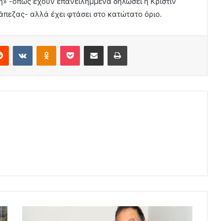
η» -όπως έχουν επανειλημμένα δηλώσει η Κριστίν
άπεζας- αλλά έχει φτάσει στο κατώτατο όριο.
erest
Reddit
VKontakte
Odnoklassniki
Pocket
Share via Email
Print