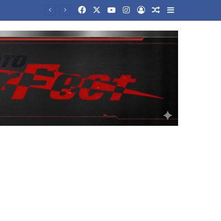
Facebook
X
YouTube
Instagram
Log In
Random Article
Sidebar