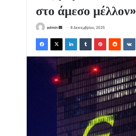
στο άμεσο μέλλον»
Send
admin
8 Δεκεμβρίου, 2025
an
Facebook
X
LinkedIn
Tumblr
Pinterest
Reddit
email