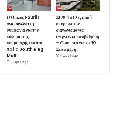
Ο Όμιλος Fourlis
ΣΕΦ: Το Ελεγκτικό
ανακοινώνει τη
ακύρωσε τον
συμφωνία για την
διαγωνισμό για
πώληση της
ενεργειακη αναβάθμιση
συμμετοχής του στο
– Ορισε νέο για τις 10
Sofia South Ring
Σεπτέμβρη
Mall
4 ώρες ago
3 ώρες ago