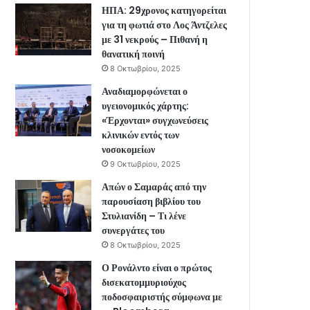
ΗΠΑ: 29χρονος κατηγορείται
για τη φωτιά στο Λος Άντζελες
με 31 νεκρούς – Πιθανή η
θανατική ποινή
8 Οκτωβρίου, 2025
Αναδιαμορφώνεται ο
υγειονομικός χάρτης:
«Έρχονται» συγχωνεύσεις
κλινικών εντός των
νοσοκομείων
9 Οκτωβρίου, 2025
Απών ο Σαμαράς από την
παρουσίαση βιβλίου του
Στυλιανίδη – Τι λένε
συνεργάτες του
8 Οκτωβρίου, 2025
Ο Ρονάλντο είναι ο πρώτος
δισεκατομμυριούχος
ποδοσφαιριστής σύμφωνα με