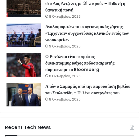
στο Λος Άντζελες με 31 νεκρούς – Πιθανή η
θανατική ποινή
8 Οκτωβρίου, 2025
Αναδιαμορφώνεται ο υγειονομικός χάρτης:
«Έρχονται» συγχωνεύσεις κλινικών εντός των
νοσοκομείων
9 Οκτωβρίου, 2025
Ο Ρονάλντο είναι ο πρώτος
δισεκατομμυριούχος ποδοσφαιριστής
σύμφωνα με το Bloomberg
8 Οκτωβρίου, 2025
Απών ο Σαμαράς από την παρουσίαση βιβλίου
του Στυλιανίδη – Τι λένε συνεργάτες του
8 Οκτωβρίου, 2025
Recent Tech News