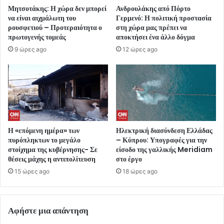
Μητσοτάκης: Η χώρα δεν μπορεί
Ανδρουλάκης από Πόρτο
να είναι αιχμάλωτη του
Γερμενό: Η πολιτική προστασία
ρουσφετιού – Προτεραιότητα ο
στη χώρα μας πρέπει να
πρωτογενής τομεάς
αποκτήσει ένα άλλο δόγμα
9 ώρες ago
12 ώρες ago
Η «επόμενη ημέρα» των
Ηλεκτρική διασύνδεση Ελλάδας
πυρόπληκτων το μεγάλο
– Κύπρου: Υπογραφές για την
στοίχημα της κυβέρνησης- Σε
είσοδο της γαλλικής Meridiam
θέσεις μάχης η αντιπολίτευση
στο έργο
15 ώρες ago
18 ώρες ago
Αφήστε μια απάντηση