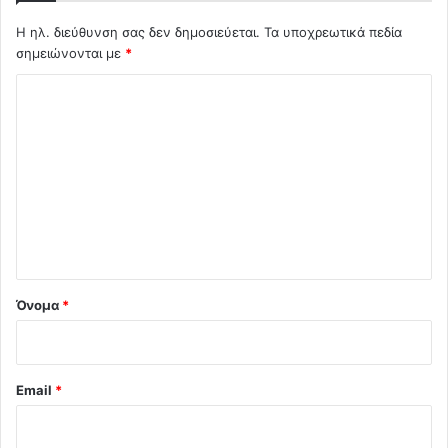
Η ηλ. διεύθυνση σας δεν δημοσιεύεται.
Τα υποχρεωτικά πεδία
σημειώνονται με
*
Σ
χ
ό
λ
ι
ο
*
Όνομα
*
Email
*