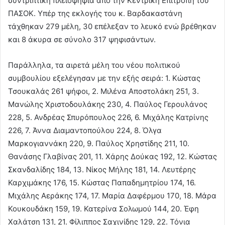
συντριπτική πλειοψηφία από την Κεντρική Επιτροπή του
ΠΑΣΟΚ. Υπέρ της εκλογής του κ. Βαρδακαστάνη
τάχθηκαν 279 μέλη, 30 επέλεξαν το λευκό ενώ βρέθηκαν
και 8 άκυρα σε σύνολο 317 ψηφισάντων.
Παράλληλα, τα αιρετά μέλη του νέου πολιτικού
συμβουλίου εξελέγησαν με την εξής σειρά: 1. Κώστας
Τσουκαλάς 261 ψήφοι, 2. Μιλένα Αποστολάκη 251, 3.
Μανώλης Χριστοδουλάκης 230, 4. Παύλος Γερουλάνος
228, 5. Ανδρέας Σπυρόπουλος 226, 6. Μιχάλης Κατρίνης
226, 7. Άννα Διαμαντοπούλου 224, 8. Όλγα
Μαρκογιαννάκη 220, 9. Παύλος Χρηστίδης 211, 10.
Θανάσης Γλαβίνας 201, 11. Χάρης Δούκας 192, 12. Κώστας
Σκανδαλίδης 184, 13. Νίκος Μήλης 181, 14. Λευτέρης
Καρχιμάκης 176, 15. Κώστας Παπαδημητρίου 174, 16.
Μιχάλης Αεράκης 174, 17. Μαρία Δαφέρμου 170, 18. Μάρα
Κουκουδάκη 159, 19. Κατερίνα Σολωμού 144, 20. Έφη
Χαλάτση 131, 21. Φίλιππος Σαχινίδης 129, 22. Τόνια