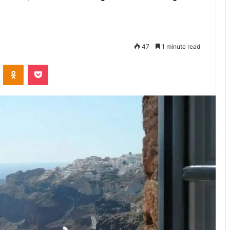
47
1 minute read
VKontakte
Odnoklassniki
Pocket