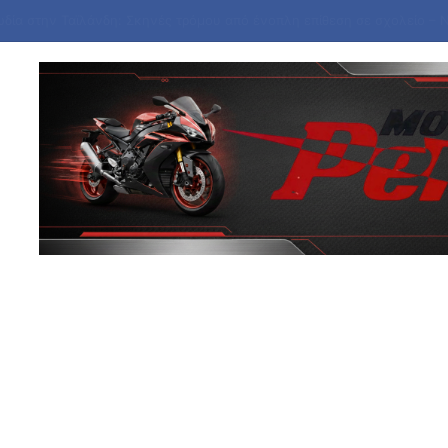
a Bank: Στα 53,6 εκατ. ευρώ τα επαναλαμβανόμενα λειτουργικά κέρδη