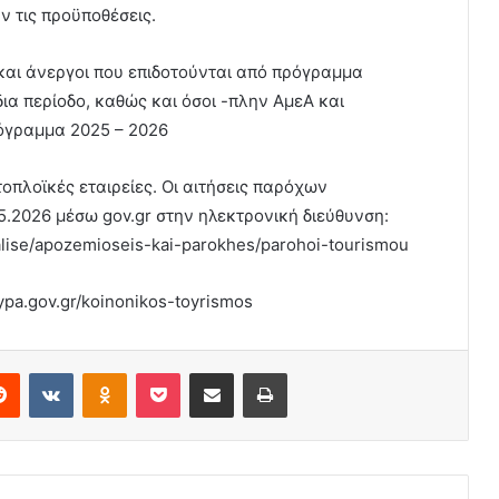
 τις προϋποθέσεις.
αι άνεργοι που επιδοτούνται από πρόγραμμα
ια περίοδο, καθώς και όσοι -πλην ΑμεΑ και
όγραμμα 2025 – 2026
οπλοϊκές εταιρείες. Οι αιτήσεις παρόχων
05.2026 μέσω gov.gr στην ηλεκτρονική διεύθυνση:
halise/apozemioseis-kai-parokhes/parohoi-tourismou
ypa.gov.gr/koinonikos-toyrismos
erest
Reddit
VKontakte
Odnoklassniki
Pocket
Share via Email
Print