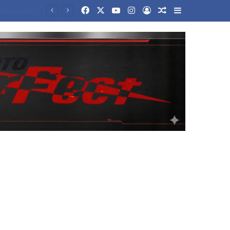
Facebook
X
YouTube
Instagram
Log In
Random Article
Sidebar