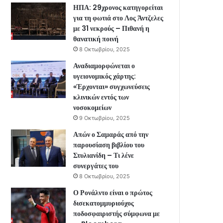
ΗΠΑ: 29χρονος κατηγορείται
για τη φωτιά στο Λος Άντζελες
με 31 νεκρούς – Πιθανή η
θανατική ποινή
8 Οκτωβρίου, 2025
Αναδιαμορφώνεται ο
υγειονομικός χάρτης:
«Έρχονται» συγχωνεύσεις
κλινικών εντός των
νοσοκομείων
9 Οκτωβρίου, 2025
Απών ο Σαμαράς από την
παρουσίαση βιβλίου του
Στυλιανίδη – Τι λένε
συνεργάτες του
8 Οκτωβρίου, 2025
Ο Ρονάλντο είναι ο πρώτος
δισεκατομμυριούχος
ποδοσφαιριστής σύμφωνα με