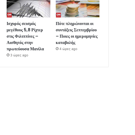
Ισχυρός σεισμός
Πότε πληρώνονται οι
μεγέθους 5,8 Ρίχτερ
συντάξεις Σεπτεμβρίου
στις Φιλιππίνες –
– Ποιες οι ημερομηνίες
Αισθητός στην
καταβολής
πρωτεύουσα Μανίλα
4 ώρες ago
3 ώρες ago