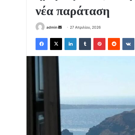
νέα παράταση
Send
admin
27 Απριλίου, 2026
an
Facebook
X
LinkedIn
Tumblr
Pinterest
Reddit
email