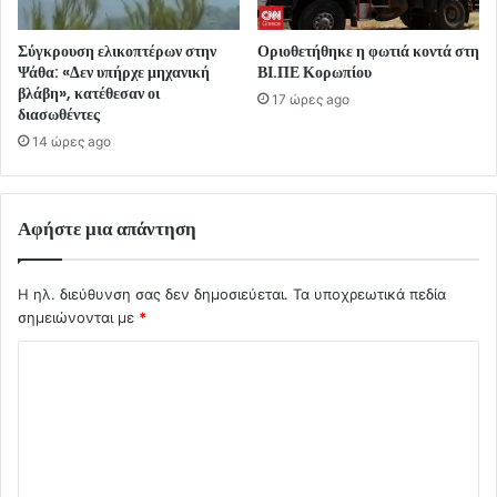
Σύγκρουση ελικοπτέρων στην
Οριοθετήθηκε η φωτιά κοντά στη
Ψάθα: «Δεν υπήρχε μηχανική
ΒΙ.ΠΕ Κορωπίου
βλάβη», κατέθεσαν οι
17 ώρες ago
διασωθέντες
14 ώρες ago
Αφήστε μια απάντηση
Η ηλ. διεύθυνση σας δεν δημοσιεύεται.
Τα υποχρεωτικά πεδία
σημειώνονται με
*
Σ
χ
ό
λ
ι