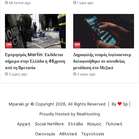
48 λεπτά ago
1 ώρα ago
Εμπρησμός Marfin: Εκδίδεται
Δημοφιλής νεαρός ίνφλουενσερ
σήμερα στην Ελλάδα η 46χρονη
δολοφονήθηκε σε απευθείας
από τη Βρετανία
μετάδοση στο Μεξικό
3 ώρες ago
3 ώρες ago
Mparaki.gr © Copyright 2026, All Rights Reserved | By
Sp
|
Proudly Hosted by
RealHosting
Αρχική
Social NetWork
Ελλάδα
Κόσμος
Πολιτική
Οικονομία
Αθλητικά
Τεχνολογία