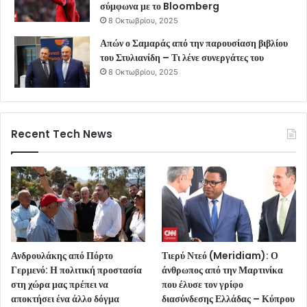
σύμφωνα με το Bloomberg
8 Οκτωβρίου, 2025
Απών ο Σαμαράς από την παρουσίαση βιβλίου
του Στυλιανίδη – Τι λένε συνεργάτες του
8 Οκτωβρίου, 2025
Recent Tech News
Ανδρουλάκης από Πόρτο
Τιερύ Ντεό (Meridiam): Ο
Γερμενό: Η πολιτική προστασία
άνθρωπος από την Μαρτινίκα
στη χώρα μας πρέπει να
που έλυσε τον γρίφο
αποκτήσει ένα άλλο δόγμα
διασύνδεσης Ελλάδας – Κύπρου