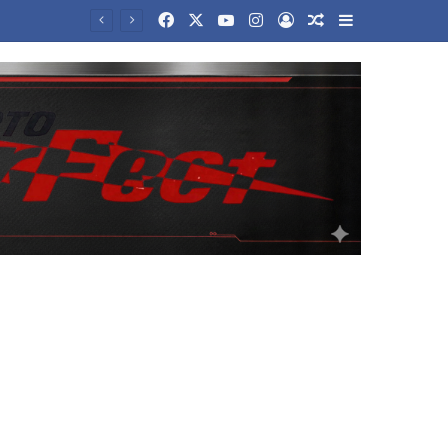
Facebook
X
YouTube
Instagram
Log In
Random Article
Sidebar
ρώς