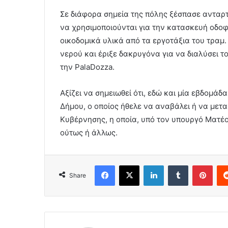
Σε διάφορα σημεία της πόλης ξέσπασε ανταρ
να χρησιμοποιούνται για την κατασκευή οδο
οικοδομικά υλικά από τα εργοτάξια του τραμ
νερού και έριξε δακρυγόνα για να διαλύσει τ
την PalaDozza.
Αξίζει να σημειωθεί ότι, εδώ και μία εβδομά
Δήμου, ο οποίος ήθελε να αναβάλει ή να μετα
Κυβέρνησης, η οποία, υπό τον υπουργό Ματέο
ούτως ή άλλως.
Facebook
X
LinkedIn
Tumblr
Pint
Share