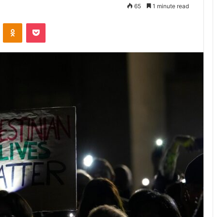
65
1 minute read
VKontakte
Odnoklassniki
Pocket