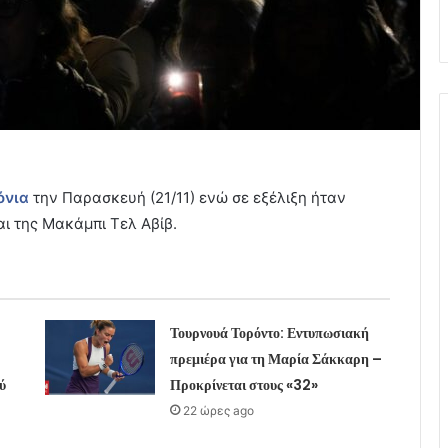
όνια
την Παρασκευή (21/11) ενώ σε εξέλιξη ήταν
αι της Μακάμπι Τελ Αβίβ.
Τουρνουά Τορόντο: Εντυπωσιακή
πρεμιέρα για τη Μαρία Σάκκαρη –
ύ
Προκρίνεται στους «32»
22 ώρες ago