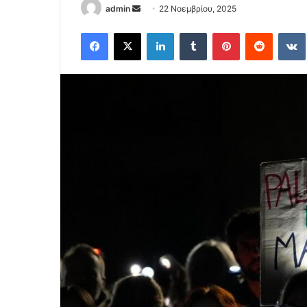
Send
admin
22 Νοεμβρίου, 2025
an
Facebook
X
LinkedIn
Tumblr
Pinterest
Reddit
email