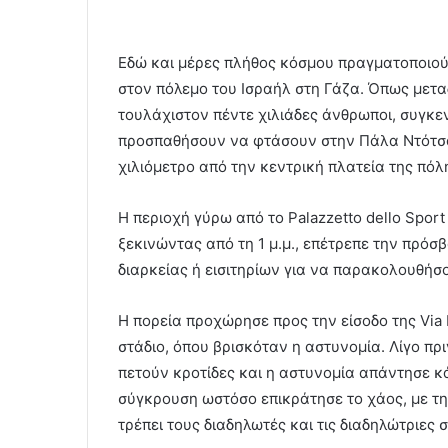
Εδώ και μέρες πλήθος κόσμου πραγματοποιού
στον πόλεμο του Ισραήλ στη Γάζα. Όπως μεταδ
τουλάχιστον πέντε χιλιάδες άνθρωποι, συγκ
προσπαθήσουν να φτάσουν στην Πάλα Ντότσα,
χιλιόμετρο από την κεντρική πλατεία της πόλ
Η περιοχή γύρω από το Palazzetto dello Spor
ξεκινώντας από τη 1 μ.μ., επέτρεπε την πρόσ
διαρκείας ή εισιτηρίων για να παρακολουθήσ
Η πορεία προχώρησε προς την είσοδο της Via
στάδιο, όπου βρισκόταν η αστυνομία. Λίγο πρ
πετούν κροτίδες και η αστυνομία απάντησε 
σύγκρουση ωστόσο επικράτησε το χάος, με την
τρέπει τους διαδηλωτές και τις διαδηλώτριες 