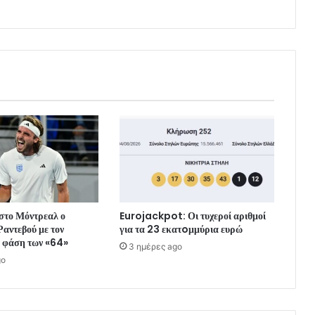
 στο Μόντρεαλ ο
Eurojackpot: Οι τυχεροί αριθμοί
Ραντεβού με τον
για τα 23 εκατoμμύρια ευρώ
 φάση των «64»
3 ημέρες ago
go