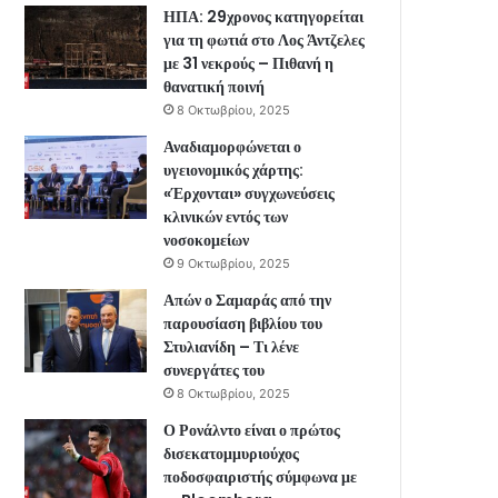
ΗΠΑ: 29χρονος κατηγορείται
για τη φωτιά στο Λος Άντζελες
με 31 νεκρούς – Πιθανή η
θανατική ποινή
8 Οκτωβρίου, 2025
Αναδιαμορφώνεται ο
υγειονομικός χάρτης:
«Έρχονται» συγχωνεύσεις
κλινικών εντός των
νοσοκομείων
9 Οκτωβρίου, 2025
Απών ο Σαμαράς από την
παρουσίαση βιβλίου του
Στυλιανίδη – Τι λένε
συνεργάτες του
8 Οκτωβρίου, 2025
Ο Ρονάλντο είναι ο πρώτος
δισεκατομμυριούχος
ποδοσφαιριστής σύμφωνα με