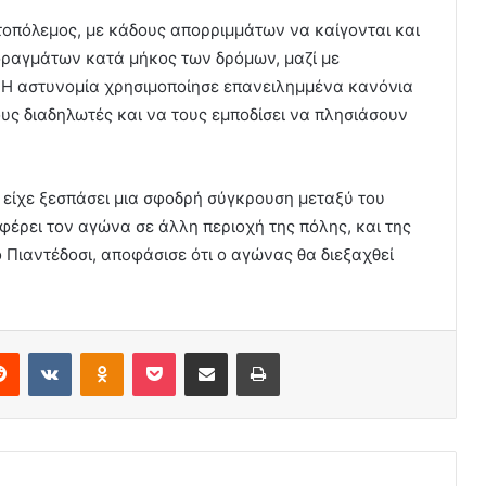
τοπόλεμος, με κάδους απορριμμάτων να καίγονται και
φραγμάτων κατά μήκος των δρόμων, μαζί με
. Η αστυνομία χρησιμοποίησε επανειλημμένα κανόνια
ους διαδηλωτές και να τους εμποδίσει να πλησιάσουν
δα είχε ξεσπάσει μια σφοδρή σύγκρουση μεταξύ του
φέρει τον αγώνα σε άλλη περιοχή της πόλης, και της
 Πιαντέδοσι, αποφάσισε ότι ο αγώνας θα διεξαχθεί
erest
Reddit
VKontakte
Odnoklassniki
Pocket
Share via Email
Print