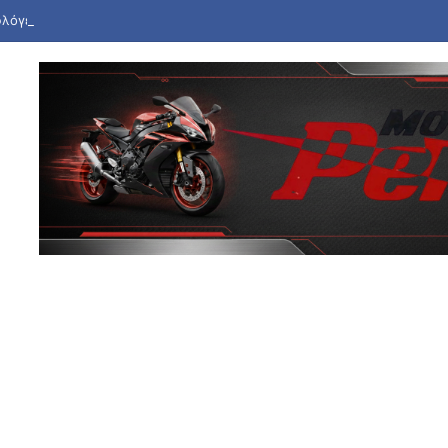
 φλόγες εγκαταλελειμμένο κτήριο στο Μοσχάτο: Καταστράφηκε ολοσχε