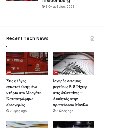
το Bloomberg
8 Οκτωβρίου, 2025
Recent Tech News
Στις φλόγες
Ισχυρός σεισμός
εγκαταλελειμμένο
μεγέθους 5,8 Ρίχτερ
κτήριο στο Μοσχάτο:
στις Φιλιππίνες –
Καταστράφηκε
Αισθητός στην
ολοσχερώς
πρωτεύουσα Μανίλα
2 ώρες ago
2 ώρες ago