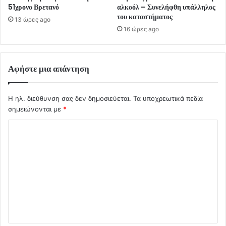
51χρονο Βρετανό
αλκοόλ – Συνελήφθη υπάλληλος
του καταστήματος
13 ώρες ago
16 ώρες ago
Αφήστε μια απάντηση
Η ηλ. διεύθυνση σας δεν δημοσιεύεται.
Τα υποχρεωτικά πεδία
σημειώνονται με
*
Σ
χ
ό
λ
ι
ο
*