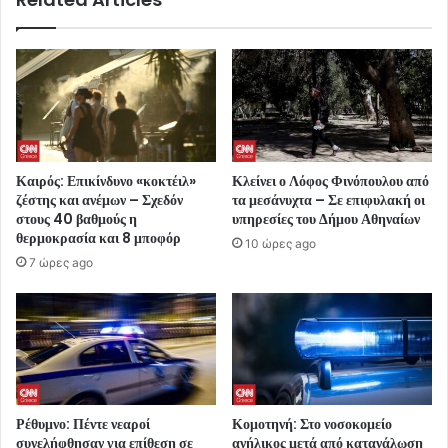
Καιρός: Επικίνδυνο «κοκτέιλ»
Κλείνει ο Λόφος Φινόπουλου από
ζέστης και ανέμων – Σχεδόν
τα μεσάνυχτα – Σε επιφυλακή οι
στους 40 βαθμούς η
υπηρεσίες του Δήμου Αθηναίων
θερμοκρασία και 8 μποφόρ
10 ώρες ago
7 ώρες ago
Ρέθυμνο: Πέντε νεαροί
Κομοτηνή: Στο νοσοκομείο
συνελήφθησαν για επίθεση σε
ανήλικος μετά από κατανάλωση