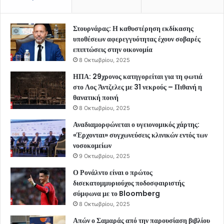
Στουρνάρας: Η καθυστέρηση εκδίκασης
υποθέσεων αφερεγγυότητας έχουν σοβαρές
επιπτώσεις στην οικονομία
8 Οκτωβρίου, 2025
ΗΠΑ: 29χρονος κατηγορείται για τη φωτιά
στο Λος Άντζελες με 31 νεκρούς – Πιθανή η
θανατική ποινή
8 Οκτωβρίου, 2025
Αναδιαμορφώνεται ο υγειονομικός χάρτης:
«Έρχονται» συγχωνεύσεις κλινικών εντός των
νοσοκομείων
9 Οκτωβρίου, 2025
Ο Ρονάλντο είναι ο πρώτος
δισεκατομμυριούχος ποδοσφαιριστής
σύμφωνα με το Bloomberg
8 Οκτωβρίου, 2025
Απών ο Σαμαράς από την παρουσίαση βιβλίου