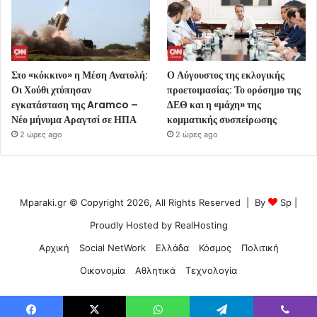
Στο «κόκκινο» η Μέση Ανατολή:
Ο Αύγουστος της εκλογικής
Οι Χούθι χτύπησαν
προετοιμασίας: Το ορόσημο της
εγκατάσταση της Aramco –
ΔΕΘ και η «μάχη» της
Νέο μήνυμα Αραγτσί σε ΗΠΑ
κομματικής συσπείρωσης
2 ώρες ago
2 ώρες ago
Mparaki.gr © Copyright 2026, All Rights Reserved | By
Sp
|
Proudly Hosted by
RealHosting
Αρχική
Social NetWork
Ελλάδα
Κόσμος
Πολιτική
Οικονομία
Αθλητικά
Τεχνολογία