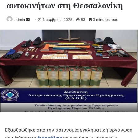
αυτοκινήτων στη Θεσσαλονίκη
Send
admin
21 Νοεμβρίου, 2025
63
3 minutes read
an
email
Εξαρθρώθηκε από την αστυνομία εγκληματική οργάνωση
που διέπραττε
διαρρήξεις
επιχειρήσεων, εταιρειών,