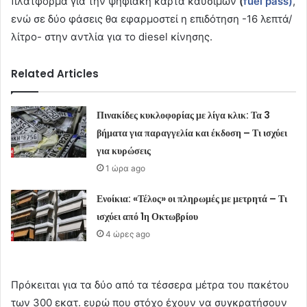
πλατφόρμα για την ψηφιακή κάρτα καυσίμων
(
fuel pass)
,
ενώ σε δύο φάσεις θα εφαρμοστεί η επιδότηση -16 λεπτά/
λίτρο- στην αντλία για το diesel κίνησης.
Related Articles
Πινακίδες κυκλοφορίας με λίγα κλικ: Τα 3
βήματα για παραγγελία και έκδοση – Τι ισχύει
για κυρώσεις
1 ώρα ago
Ενοίκια: «Τέλος» οι πληρωμές με μετρητά – Τι
ισχύει από 1η Οκτωβρίου
4 ώρες ago
Πρόκειται για τα δύο από τα τέσσερα μέτρα του πακέτου
των 300 εκατ. ευρώ που στόχο έχουν να συγκρατήσουν