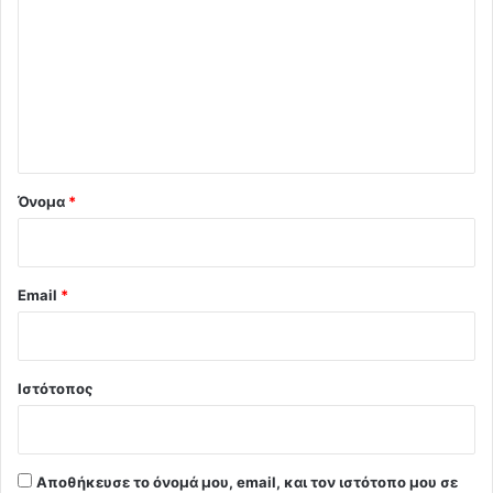
ό
λ
ι
ο
*
Όνομα
*
Email
*
Ιστότοπος
Αποθήκευσε το όνομά μου, email, και τον ιστότοπο μου σε