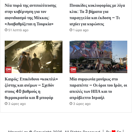
Νέα πυρά της αντιπολίτευσης
Πινακίδες κυκλοφορίας με λίγα
στην κυβέρνηση για τον
κλικ: Τα 3 βήματα για
αιφνιδιασμό της Μέκκας:
παραγγελία και έκδοση – Τι
«Αναβαθμίζεται η Τουρκία»
ισχύει για κυρώσεις
51 λεπτά ago
1 ώρα ago
Καιρός: Επικίνδυνο «κοκτέιλ»
Μία συμφωνία μονίμως στο
ζέστης και ανέμων – Σχεδόν
παραπέντε – Οι όροι του Ιράν, οι
στους 40 βαθμούς η
απειλές των ΗΠΑ και το
θερμοκρασία και 8 μποφόρ
απρόβλεπτο Ισραήλ
3 ώρες ago
3 ώρες ago