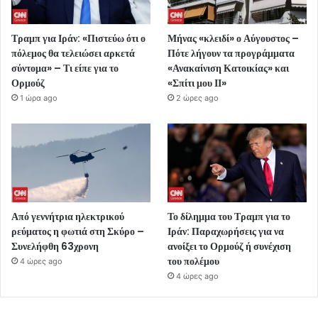
Τραμπ για Ιράν: «Πιστεύω ότι ο
Μήνας «κλειδί» ο Αύγουστος –
πόλεμος θα τελειώσει αρκετά
Πότε λήγουν τα προγράμματα
σύντομα» – Τι είπε για το
«Ανακαίνιση Κατοικίας» και
Ορμούζ
«Σπίτι μου ΙΙ»
1 ώρα ago
2 ώρες ago
Από γεννήτρια ηλεκτρικού
Το δίλημμα του Τραμπ για το
ρεύματος η φωτιά στη Σκύρο –
Ιράν: Παραχωρήσεις για να
Συνελήφθη 63χρονη
ανοίξει το Ορμούζ ή συνέχιση
του πολέμου
4 ώρες ago
4 ώρες ago