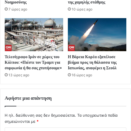
Νοημοσύνης
της χαμηλής στάθμης
7 ώρες ago
10 ώρες ago
Τελεσίγραφο Ιράν σε χώρες του
Η Βόρεια Κορέα εξαπέλυσε
Κόλπου: «Πιέστε τον Τραμπ για
βλήμα προς τη θάλασσα της
συμφωνία ή θα σας χτυπήσουμε»
Ιαπωνίας, αναφέρει η Σεούλ
13 ώρες ago
16 ώρες ago
Αφήστε μια απάντηση
Η ηλ. διεύθυνση σας δεν δημοσιεύεται.
Τα υποχρεωτικά πεδία
σημειώνονται με
*