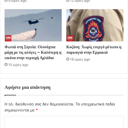
9 ώρες ago
12 ώρες ago
Φωτιά στη Σητεία: Ολονύχτια
Κοζάνη: Χωρίς ενεργό μέτωπο η
μάχη με τις φλόγες – Καλύτερη η
πυρκαγιά στην Ερμακιά
εικόνα στην περιοχή Αχλάδια
18 ώρες ago
15 ώρες ago
Αφήστε μια απάντηση
Η ηλ. διεύθυνση σας δεν δημοσιεύεται.
Τα υποχρεωτικά πεδία
σημειώνονται με
*
Σ