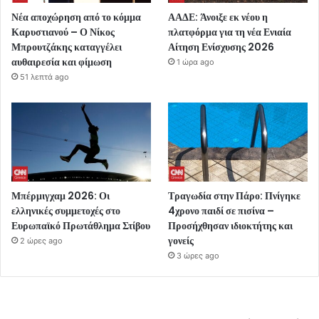
Νέα αποχώρηση από το κόμμα
ΑΑΔΕ: Άνοιξε εκ νέου η
Καρυστιανού – Ο Νίκος
πλατφόρμα για τη νέα Ενιαία
Μπρουτζάκης καταγγέλει
Αίτηση Ενίσχυσης 2026
αυθαιρεσία και φίμωση
1 ώρα ago
51 λεπτά ago
Μπέρμιγχαμ 2026: Οι
Τραγωδία στην Πάρο: Πνίγηκε
ελληνικές συμμετοχές στο
4χρονο παιδί σε πισίνα –
Ευρωπαϊκό Πρωτάθλημα Στίβου
Προσήχθησαν ιδιοκτήτης και
γονείς
2 ώρες ago
3 ώρες ago