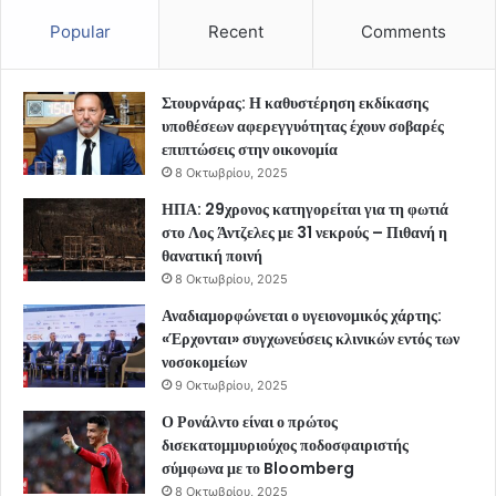
Popular
Recent
Comments
Στουρνάρας: Η καθυστέρηση εκδίκασης
υποθέσεων αφερεγγυότητας έχουν σοβαρές
επιπτώσεις στην οικονομία
8 Οκτωβρίου, 2025
ΗΠΑ: 29χρονος κατηγορείται για τη φωτιά
στο Λος Άντζελες με 31 νεκρούς – Πιθανή η
θανατική ποινή
8 Οκτωβρίου, 2025
Αναδιαμορφώνεται ο υγειονομικός χάρτης:
«Έρχονται» συγχωνεύσεις κλινικών εντός των
νοσοκομείων
9 Οκτωβρίου, 2025
Ο Ρονάλντο είναι ο πρώτος
δισεκατομμυριούχος ποδοσφαιριστής
σύμφωνα με το Bloomberg
8 Οκτωβρίου, 2025