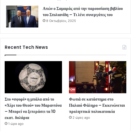
Απών ο Σαμαράς από την παρουσίαση βιβλίου
του Στυλιανίδη – Τι λένε συνεργάτες του
8 Οκτωβρίου, 2025
Recent Tech News
Στο «σφυρί» η μπάλα από το
Φωτιά σε κατάστημα στο
«Χέρι του Θεού» του Μαραντόνα
Παλαιό Φάληρο – Εκκενώνεται
– Μπορεί να ξεπεράσει τα 10
προληπτικά πολυκατοικία
εκατ. δολάρια
2 ώρες ago
1 ώρα ago