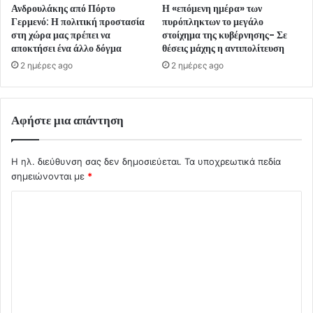
Ανδρουλάκης από Πόρτο
Η «επόμενη ημέρα» των
Γερμενό: Η πολιτική προστασία
πυρόπληκτων το μεγάλο
στη χώρα μας πρέπει να
στοίχημα της κυβέρνησης- Σε
αποκτήσει ένα άλλο δόγμα
θέσεις μάχης η αντιπολίτευση
2 ημέρες ago
2 ημέρες ago
Αφήστε μια απάντηση
Η ηλ. διεύθυνση σας δεν δημοσιεύεται.
Τα υποχρεωτικά πεδία
σημειώνονται με
*
Σ
χ
ό
λ
ι
ο