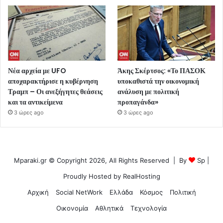
Νέα αρχεία με UFO
Άκης Σκέρτσος: «Το ΠΑΣΟΚ
αποχαρακτήρισε η κυβέρνηση
υποκαθιστά την οικονομική
Τραμπ – Οι ανεξήγητες θεάσεις
ανάλυση με πολιτική
και τα αντικείμενα
προπαγάνδα»
3 ώρες ago
3 ώρες ago
Mparaki.gr © Copyright 2026, All Rights Reserved | By
Sp
|
Proudly Hosted by
RealHosting
Αρχική
Social NetWork
Ελλάδα
Κόσμος
Πολιτική
Οικονομία
Αθλητικά
Τεχνολογία