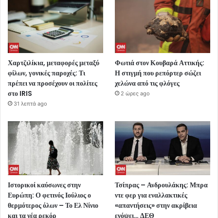
Χαρτζιλίκια, μεταφορές μεταξύ
Φωτιά στον Κουβαρά Αττικής:
φίλων, γονικές παροχές: Τι
Η στιγμή που ρεπόρτερ σώζει
πρέπει να προσέχουν οι πολίτες
χελώνα από τις φλόγες
στο IRIS
2 ώρες ago
31 λεπτά ago
Ιστορικοί καύσωνες στην
Τσίπρας – Ανδρουλάκης: Μπρα
Ευρώπη: Ο φετινός Ιούλιος ο
ντε φερ για εναλλακτικές
θερμότερος όλων – Το Ελ Νίνιο
«απαντήσεις» στην ακρίβεια
και τα νέα ρεκόρ
ενόψει… ΔΕΘ