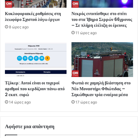
Κυκλοφοριακές ρυθμίσεις στη
Νεκρός εντοπίσθηκε στο σπίτι
λεωφόρο Σχιστού λόγω έργων
του στα Ίβηρα Σερρών 66χρονος
– Σε πλήρη ελέλιξη οι έρευνες
8 ώρες ago
11 ώρες ago
Τζόκερ: Αυτοί είναι οι τυχεροί
Φωτιά σε χαμηλή βλάστηση στο
αριθμοί που κερδίζουν πάνω από
Νέο Μοναστήρι Φθιώτιδας –
2 εκατ. ευρώ
Σηκώθηκαν τρία εναέρια μέσα
14 ώρες ago
17 ώρες ago
Αφήστε μια απάντηση