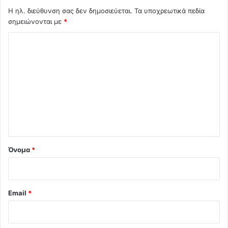
Η ηλ. διεύθυνση σας δεν δημοσιεύεται.
Τα υποχρεωτικά πεδία
σημειώνονται με
*
Σ
χ
ό
λ
ι
ο
*
Όνομα
*
Email
*