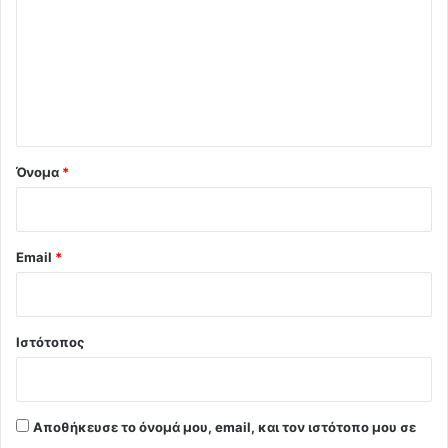
ό
λ
ι
ο
*
Όνομα
*
Email
*
Ιστότοπος
Αποθήκευσε το όνομά μου, email, και τον ιστότοπο μου σε