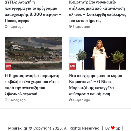
ΔΥΠΑ: Ανοιχτή η
Κομοτηνή: Στο νοσοκομείο
πλατφόρμα για το πρόγραμμα
ανήλικος μετά από κατανάλωση
απασχόλησης 8.000 ανέργων –
αλκοόλ – Συνελήφθη υπάλληλος
Ποιους αφορά
του καταστήματος
1 ώρα ago
3 ώρες ago
Η Βηρυτός αναφέρει ισραηλινή
Νέα αποχώρηση από το κόμμα
εισβολή σε ένα χωριό του νότου
Καρυστιανού – Ο Νίκος
παρά την ανάπτυξη του
Μπρουτζάκης καταγγέλει
λιβανικού στρατού
αυθαιρεσία και φίμωση
3 ώρες ago
4 ώρες ago
Mparaki.gr © Copyright 2026, All Rights Reserved | By
Sp
|