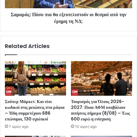
Σαμαράς: Πόσο πια θα εξευτελιστούν οι θεσμοί από την
έρημη τη ΝΔ;
Related Articles
Σούπερ Μάρκετ: Και νέοι
Τουρισμός για Όλους 2026-
κωδικοί στις μειώσεις στα ράφια
2027: Ποια ΑΦΜ υποβάλουν
– Ήδη συμμετέχουν 686
αιτήσεις σήμερα (8/08) – Έως
επώνυμοι, 130 σχολικοί
600 ευρώ η ενίσχυση
7 ώρες ago
10 ώρες ago