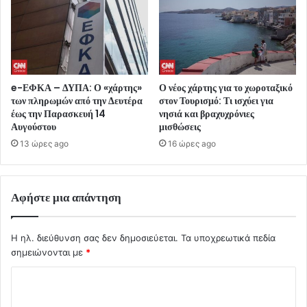
e-ΕΦΚΑ – ΔΥΠΑ: Ο «χάρτης»
Ο νέος χάρτης για το χωροταξικό
των πληρωμών από την Δευτέρα
στον Τουρισμό: Τι ισχύει για
έως την Παρασκευή 14
νησιά και βραχυχρόνιες
Αυγούστου
μισθώσεις
13 ώρες ago
16 ώρες ago
Αφήστε μια απάντηση
Η ηλ. διεύθυνση σας δεν δημοσιεύεται.
Τα υποχρεωτικά πεδία
σημειώνονται με
*
Σ
χ