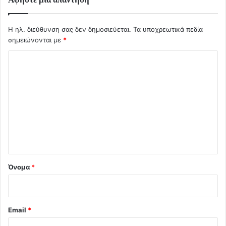
Η ηλ. διεύθυνση σας δεν δημοσιεύεται.
Τα υποχρεωτικά πεδία
σημειώνονται με
*
Σ
χ
ό
λ
ι
ο
*
Όνομα
*
Email
*