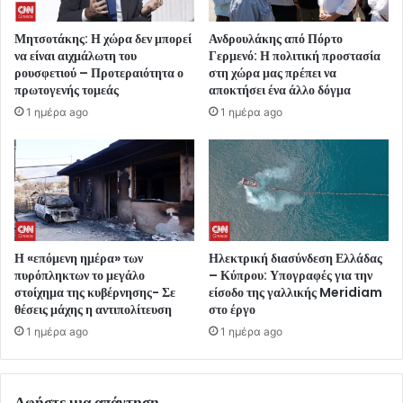
Μητσοτάκης: Η χώρα δεν μπορεί
Ανδρουλάκης από Πόρτο
να είναι αιχμάλωτη του
Γερμενό: Η πολιτική προστασία
ρουσφετιού – Προτεραιότητα ο
στη χώρα μας πρέπει να
πρωτογενής τομεάς
αποκτήσει ένα άλλο δόγμα
1 ημέρα ago
1 ημέρα ago
Η «επόμενη ημέρα» των
Ηλεκτρική διασύνδεση Ελλάδας
πυρόπληκτων το μεγάλο
– Κύπρου: Υπογραφές για την
στοίχημα της κυβέρνησης- Σε
είσοδο της γαλλικής Meridiam
θέσεις μάχης η αντιπολίτευση
στο έργο
1 ημέρα ago
1 ημέρα ago
Αφήστε μια απάντηση