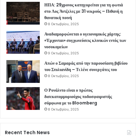
ΗΠΑ: 29χρονος κατηγορείται για τη φωτιά
στο Λος Άντζελες με 31 νεκρούς – Πιθανή η
θανατική ποινή
8 Οκτωβρίου, 2025
Αναδιαμορφώνεται ο υγειονομικός χάρτης:
«Έρχονται» συγχωνεύσεις κλινικών εντός των
νοσοκομείων
9 Οκτωβρίου, 2025
Απών ο Σαμαράς από την παρουσίαση βιβλίου
του Στυλιανίδη – Τι λένε συνεργάτες του
8 Οκτωβρίου, 2025
Ο Ρονάλντο είναι ο πρώτος
δισεκατομμυριούχος ποδοσφαιριστής
σύμφωνα με το Bloomberg
8 Οκτωβρίου, 2025
Recent Tech News