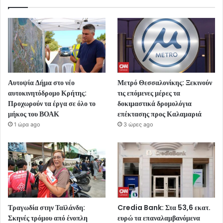
Αυτοψία Δήμα στο νέο
Μετρό Θεσσαλονίκης: Ξεκινούν
αυτοκινητόδρομο Κρήτης:
τις επόμενες μέρες τα
Προχωρούν τα έργα σε όλο το
δοκιμαστικά δρομολόγια
μήκος του ΒΟΑΚ
επέκτασης προς Καλαμαριά
1 ώρα ago
3 ώρες ago
Τραγωδία στην Ταϊλάνδη:
Credia Bank: Στα 53,6 εκατ.
Σκηνές τρόμου από ένοπλη
ευρώ τα επαναλαμβανόμενα