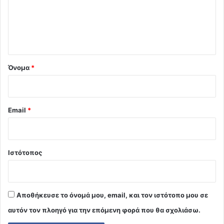
λ
ι
ο
*
Όνομα
*
Email
*
Ιστότοπος
Αποθήκευσε το όνομά μου, email, και τον ιστότοπο μου σε
αυτόν τον πλοηγό για την επόμενη φορά που θα σχολιάσω.