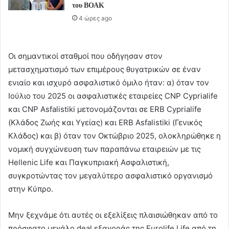
του ΒΟΑΚ
4 ώρες ago
Οι σημαντικοί σταθμοί που οδήγησαν στον
μετασχηματισμό των επιμέρους θυγατρικών σε έναν
ενιαίο και ισχυρό ασφαλιστικό όμιλο ήταν: α) όταν τον
Ιούλιο του 2025 οι ασφαλιστικές εταιρείες CNP Cyprialife
και CNP Asfalistiki μετονομάζονται σε ERB Cyprialife
(Κλάδος Ζωής και Υγείας) και ERB Asfalistiki (Γενικός
Κλάδος) και β) όταν τον Οκτώβριο 2025, ολοκληρώθηκε η
νομική συγχώνευση των παραπάνω εταιρειών με τις
Hellenic Life και Παγκυπριακή Ασφαλιστική,
συγκροτώντας τον μεγαλύτερο ασφαλιστικό οργανισμό
στην Κύπρο.
Μην ξεχνάμε ότι αυτές οι εξελίξεις πλαισιώθηκαν από το
πρόσφατο μεγάλο deal εξαγοράς της Eurolife Life από τη