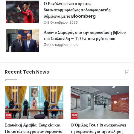
Ο Ρονάλντο είναι ο πρώτος
δισεκατομμυριούχος ποδοσφαιριστής
σύμφωνα με το Bloomberg
8 Οκτωβρίου, 2025
Απών ο Σαμαράς από την παρουσίαση βιβλίου
του Στυλιανίδη – Τι λένε συνεργάτες του
8 Οκτωβρίου, 2025
Recent Tech News
Σαουδική Αραβία, Τουρκία και
Ο Όμιλος Fourlis ανακοινώνει
Πακιστάν υπέγραψαν συμφωνία
τη συμφωνία για την πώληση