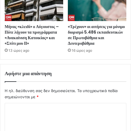
Μήνας «κλειδί» ο Αύγουστος –
«Τρέχουν» οι αιτήσεις για μόνιμο
Πότε λήγουν τα προγράμματα
διορισμό 5.486 εκπαιδευτικών
«Ανακαίνιση Κατοικίας» και
σε Πρωτοβάθμια και
«Σπίτι μου ΙΙ»
Δευτεροβάθμια
13 ώρες ago
16 ώρες ago
Αφήστε μια απάντηση
Η ηλ. διεύθυνση σας δεν δημοσιεύεται.
Τα υποχρεωτικά πεδία
σημειώνονται με
*
Σ
χ
ό