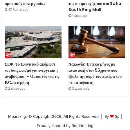
αμυντικής συνεργασίας
της συμμετοχής του στο Sofia
South Ring Mall
47 λεπτά ago
1 ώρα ago
ΣΕΦ: Το Ελεγκτικό ακύρωσε
Λακωνία: Έντεκα μήνες με
τον διαγωνισμό για ενεργειακη
αναστολή στον 55χρονο που
αναβάθμιση – Ορισε νέο για τις
έβαλε την σορό του πατέρα του
10 Σεπτέμβρη
σε καταψύκτη
2 ώρες ago
3 ώρες ago
Mparaki.gr © Copyright 2026, All Rights Reserved | By
Sp
|
Proudly Hosted by
RealHosting