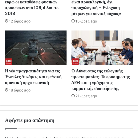
ευρώ οι καταθέσεις φυσικών
είναι προεκλογική, όχι
προσώπων από 106,4 δισ. το
παροχολογική – Ενίσχυση
2018
μέτρων για συνταξιούχους»
12 ώρες ago
15 ώρες ago
Η νέα πραγματικότητα για τις
Ο Αύγουστος της εκλογικής
Ένοπλες Δυνάμεις και η εθνική
προετοιμασίας: Το ορόσημο της
αμυντική αρχιτεκτονική
ΔΕΘ και η «μάχη» της
κομματικής συσπείρωσης
18 ώρες ago
21 ώρες ago
Αφήστε μια απάντηση