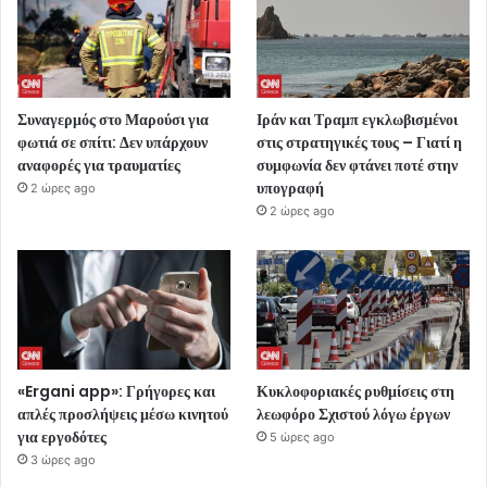
Συναγερμός στο Μαρούσι για
Ιράν και Τραμπ εγκλωβισμένοι
φωτιά σε σπίτι: Δεν υπάρχουν
στις στρατηγικές τους – Γιατί η
αναφορές για τραυματίες
συμφωνία δεν φτάνει ποτέ στην
υπογραφή
2 ώρες ago
2 ώρες ago
«Ergani app»: Γρήγορες και
Κυκλοφοριακές ρυθμίσεις στη
απλές προσλήψεις μέσω κινητού
λεωφόρο Σχιστού λόγω έργων
για εργοδότες
5 ώρες ago
3 ώρες ago