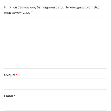
Η ηλ. διεύθυνση σας δεν δημοσιεύεται.
Τα υποχρεωτικά πεδία
σημειώνονται με
*
Σ
χ
ό
λ
ι
ο
*
Όνομα
*
Email
*