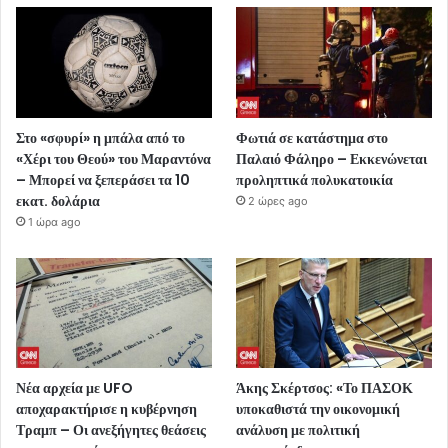
Στο «σφυρί» η μπάλα από το
Φωτιά σε κατάστημα στο
«Χέρι του Θεού» του Μαραντόνα
Παλαιό Φάληρο – Εκκενώνεται
– Μπορεί να ξεπεράσει τα 10
προληπτικά πολυκατοικία
εκατ. δολάρια
2 ώρες ago
1 ώρα ago
Νέα αρχεία με UFO
Άκης Σκέρτσος: «Το ΠΑΣΟΚ
αποχαρακτήρισε η κυβέρνηση
υποκαθιστά την οικονομική
Τραμπ – Οι ανεξήγητες θεάσεις
ανάλυση με πολιτική