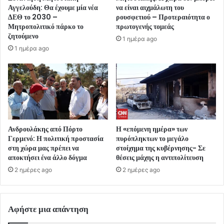
Αγγελούδη: Θα έχουμε μία νέα
να είναι αιχμάλωτη του
ΔΕΘ το 2030 –
ρουσφετιού – Προτεραιότητα ο
Μητροπολιτικό πάρκο το
πρωτογενής τομεάς
ζητούμενο
1 ημέρα ago
1 ημέρα ago
Ανδρουλάκης από Πόρτο
Η «επόμενη ημέρα» των
Γερμενό: Η πολιτική προστασία
πυρόπληκτων το μεγάλο
στη χώρα μας πρέπει να
στοίχημα της κυβέρνησης- Σε
αποκτήσει ένα άλλο δόγμα
θέσεις μάχης η αντιπολίτευση
2 ημέρες ago
2 ημέρες ago
Αφήστε μια απάντηση