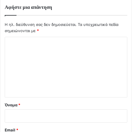
Αφήστε μια απάντηση
Η ηλ. διεύθυνση σας δεν δημοσιεύεται.
Τα υποχρεωτικά πεδία
σημειώνονται με
*
Σ
χ
ό
λ
ι
ο
*
Όνομα
*
Email
*