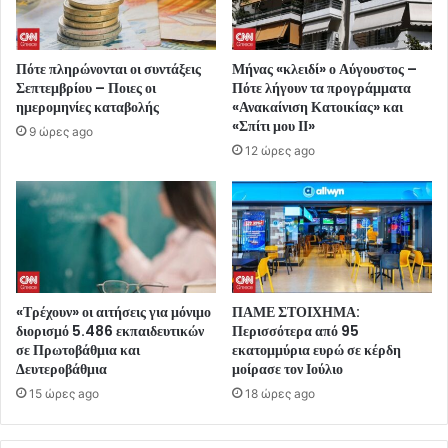
Πότε πληρώνονται οι συντάξεις
Μήνας «κλειδί» ο Αύγουστος –
Σεπτεμβρίου – Ποιες οι
Πότε λήγουν τα προγράμματα
ημερομηνίες καταβολής
«Ανακαίνιση Κατοικίας» και
«Σπίτι μου ΙΙ»
9 ώρες ago
12 ώρες ago
«Τρέχουν» οι αιτήσεις για μόνιμο
ΠΑΜΕ ΣΤΟΙΧΗΜΑ:
διορισμό 5.486 εκπαιδευτικών
Περισσότερα από 95
σε Πρωτοβάθμια και
εκατομμύρια ευρώ σε κέρδη
Δευτεροβάθμια
μοίρασε τον Ιούλιο
15 ώρες ago
18 ώρες ago