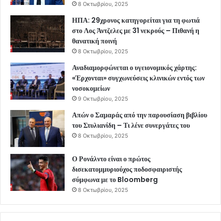
8 Οκτωβρίου, 2025
ΗΠΑ: 29χρονος κατηγορείται για τη φωτιά
στο Λος Άντζελες με 31 νεκρούς – Πιθανή η
θανατική ποινή
8 Οκτωβρίου, 2025
Αναδιαμορφώνεται ο υγειονομικός χάρτης:
«Έρχονται» συγχωνεύσεις κλινικών εντός των
νοσοκομείων
9 Οκτωβρίου, 2025
Απών ο Σαμαράς από την παρουσίαση βιβλίου
του Στυλιανίδη – Τι λένε συνεργάτες του
8 Οκτωβρίου, 2025
Ο Ρονάλντο είναι ο πρώτος
δισεκατομμυριούχος ποδοσφαιριστής
σύμφωνα με το Bloomberg
8 Οκτωβρίου, 2025