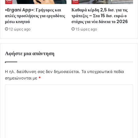
«Ergani App»: Γρήγορες και
Καθαρά κέρδη 2,5 δισ. για τις
απλές προσλήψεις για εργοδότες
τράπεζες – Στα 15 δισ. ευρώ ο
μέσω κινητού
στόχος για νέα δάνεια το 2026
12 ώρες ago
15 ώρες ago
Αφήστε μια απάντηση
Η ηλ. διεύθυνση σας δεν δημοσιεύεται.
Τα υποχρεωτικά πεδία
σημειώνονται με
*
Σ
χ
ό
λ
ι
ο