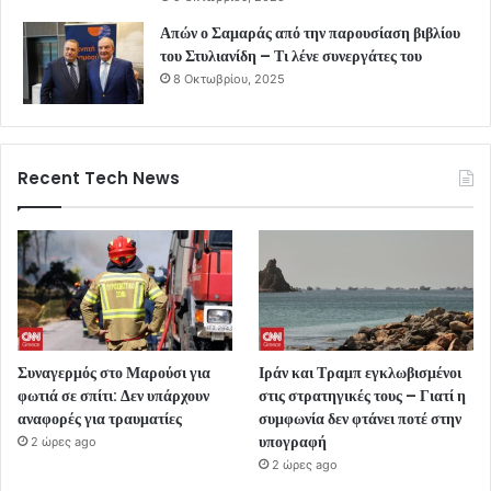
Απών ο Σαμαράς από την παρουσίαση βιβλίου
του Στυλιανίδη – Τι λένε συνεργάτες του
8 Οκτωβρίου, 2025
Recent Tech News
Συναγερμός στο Μαρούσι για
Ιράν και Τραμπ εγκλωβισμένοι
φωτιά σε σπίτι: Δεν υπάρχουν
στις στρατηγικές τους – Γιατί η
αναφορές για τραυματίες
συμφωνία δεν φτάνει ποτέ στην
υπογραφή
2 ώρες ago
2 ώρες ago