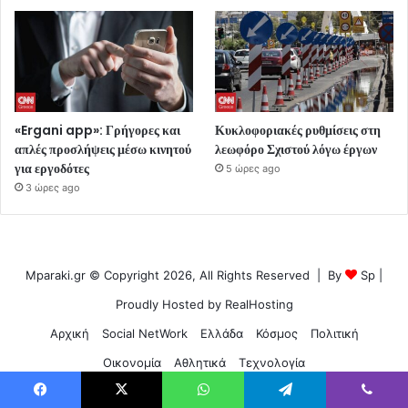
«Ergani app»: Γρήγορες και
Κυκλοφοριακές ρυθμίσεις στη
απλές προσλήψεις μέσω κινητού
λεωφόρο Σχιστού λόγω έργων
για εργοδότες
5 ώρες ago
3 ώρες ago
Mparaki.gr © Copyright 2026, All Rights Reserved | By
Sp
|
Proudly Hosted by
RealHosting
Αρχική
Social NetWork
Ελλάδα
Κόσμος
Πολιτική
Οικονομία
Αθλητικά
Τεχνολογία
Facebook
X
WhatsApp
Telegram
Viber