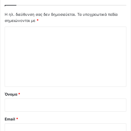
Η ηλ. διεύθυνση σας δεν δημοσιεύεται.
Τα υποχρεωτικά πεδία
σημειώνονται με
*
Σ
χ
ό
λ
ι
ο
*
Όνομα
*
Email
*