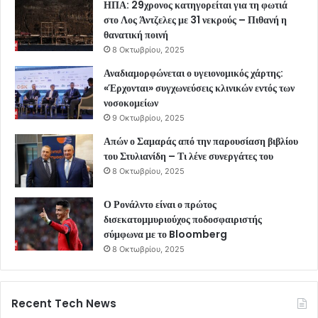
ΗΠΑ: 29χρονος κατηγορείται για τη φωτιά
στο Λος Άντζελες με 31 νεκρούς – Πιθανή η
θανατική ποινή
8 Οκτωβρίου, 2025
Αναδιαμορφώνεται ο υγειονομικός χάρτης:
«Έρχονται» συγχωνεύσεις κλινικών εντός των
νοσοκομείων
9 Οκτωβρίου, 2025
Απών ο Σαμαράς από την παρουσίαση βιβλίου
του Στυλιανίδη – Τι λένε συνεργάτες του
8 Οκτωβρίου, 2025
Ο Ρονάλντο είναι ο πρώτος
δισεκατομμυριούχος ποδοσφαιριστής
σύμφωνα με το Bloomberg
8 Οκτωβρίου, 2025
Recent Tech News