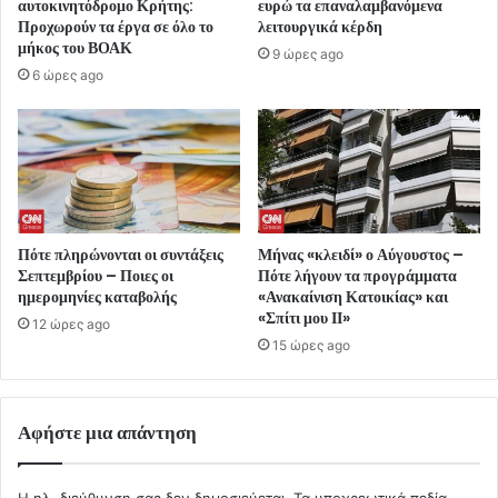
αυτοκινητόδρομο Κρήτης:
ευρώ τα επαναλαμβανόμενα
Προχωρούν τα έργα σε όλο το
λειτουργικά κέρδη
μήκος του ΒΟΑΚ
9 ώρες ago
6 ώρες ago
Πότε πληρώνονται οι συντάξεις
Μήνας «κλειδί» ο Αύγουστος –
Σεπτεμβρίου – Ποιες οι
Πότε λήγουν τα προγράμματα
ημερομηνίες καταβολής
«Ανακαίνιση Κατοικίας» και
«Σπίτι μου ΙΙ»
12 ώρες ago
15 ώρες ago
Αφήστε μια απάντηση