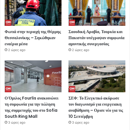
Φωτιά στην περιοχή της Θέρμης
Σαουδική Αραβία, Τουρκία και
Θεσσαλονίκης – Σηκώθηκαν
Πακιστάν υπέγραψαν συμφωνία
εναέρια μέσα
αμυντικής συνεργασίας
2 ώρες ago
2 ώρες ago
Ο Όμιλος Fourlis ανακοινώνει
ΣΕΦ: Το Ελεγκτικό ακύρωσε
τη συμφωνία για την πώληση
τον διαγωνισμό για ενεργειακη
της συμμετοχής του στο Sofia
αναβάθμιση – Ορισε νέο για τις
South Ring Mall
10 Σεπτέμβρη
3 ώρες ago
3 ώρες ago