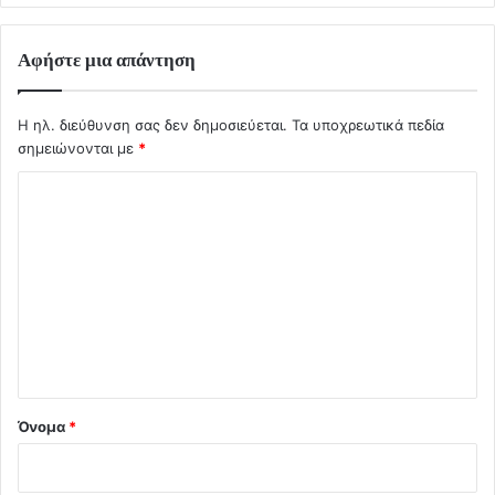
Αφήστε μια απάντηση
Η ηλ. διεύθυνση σας δεν δημοσιεύεται.
Τα υποχρεωτικά πεδία
σημειώνονται με
*
Σ
χ
ό
λ
ι
ο
*
Όνομα
*