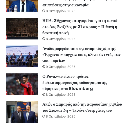
επιπτώσεις στην οικονομία
8 Οκτωβρίου, 2025
ΗΠΑ: 29χρονος κατηγορείται για τη φωτιά
στο Λος Άντζελες με 31 νεκρούς – Πιθανή η
θανατική ποινή
8 Οκτωβρίου, 2025
Αναδιαμορφώνεται ο υγειονομικός χάρτης:
«Έρχονται» συγχωνεύσεις κλινικών εντός των
νοσοκομείων
9 Οκτωβρίου, 2025
Ο Ρονάλντο είναι ο πρώτος
δισεκατομμυριούχος ποδοσφαιριστής
σύμφωνα με το Bloomberg
8 Οκτωβρίου, 2025
Απών ο Σαμαράς από την παρουσίαση βιβλίου
του Στυλιανίδη – Τι λένε συνεργάτες του
8 Οκτωβρίου, 2025