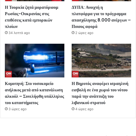
Η Τουρκία ζητά μορατόριουμ
ΔΥΠΑ: Ανοιχτή η
Ρωσίας-Ουκρανίας στις
πλατφόρμα για το πρόγραμμα
επιθέσεις κατά εμπορικών
απασχόλησης 8.000 ανέργων –
πλοίων
Ποιους αφορά
34 λεπτά ago
2 ώρες ago
Κομοτηνή: Στο νοσοκομείο
Η Βηρυτός αναφέρει ισραηλινή
ανήλικος μετά από κατανάλωση
εισβολή σε ένα χωριό του νότου
αλκοόλ – Συνελήφθη υπάλληλος
παρά την ανάπτυξη του
του καταστήματος
λιβανικού στρατού
3 ώρες ago
4 ώρες ago