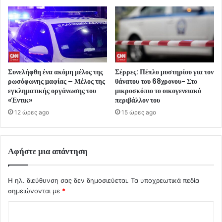
Συνελήφθη ένα ακόμη μέλος της
Σέρρες: Πέπλο μυστηρίου για τον
ρωσόφωνης μαφίας – Μέλος της
θάνατου του 68χρονου- Στο
εγκληματικής οργάνωσης του
μικροσκόπιο το οικογενειακό
«Έντικ»
περιβάλλον του
12 ώρες ago
15 ώρες ago
Αφήστε μια απάντηση
Η ηλ. διεύθυνση σας δεν δημοσιεύεται.
Τα υποχρεωτικά πεδία
σημειώνονται με
*
Σ