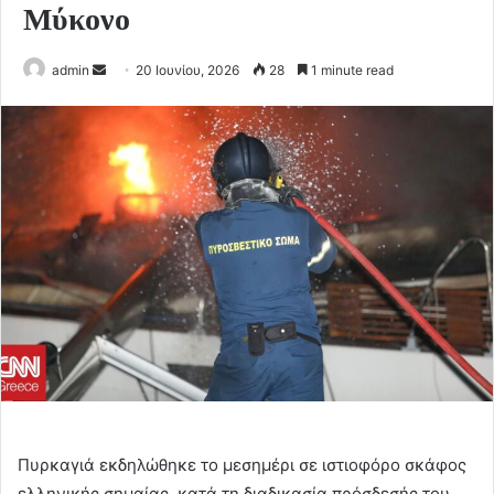
Μύκονο
Send
admin
20 Ιουνίου, 2026
28
1 minute read
an
email
Πυρκαγιά εκδηλώθηκε το μεσημέρι σε ιστιοφόρο σκάφος
ελληνικής σημαίας, κατά τη διαδικασία πρόσδεσής του