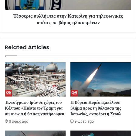
Τέσσερις συλλήψεις στην Κατερίνη για τηλεφωνικές
απάτες σε βάρος ηλικιωμένων
Related Articles
Τελεσίγραφο Ιράν σε χώρες του
Η Βόρεια Κορέα εξαπέλυσε
Κόλπου: «Πιέστε τον Τραμπ για
βλήμα προς τη θάλασσα της
συμφωνία ή θα σας χτυπήσουμε»
Ιαπωνίας, αναφέρει η Σεούλ
6 ώρες ago
9 ώρες ago