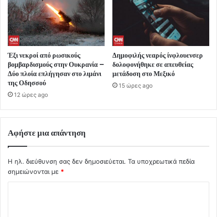
Έξι νεκροί από ρωσικούς
Δημοφιλής νεαρός ίνφλουενσερ
βομβαρδισμούς στην Ουκρανία –
δολοφονήθηκε σε απευθείας
Δύο πλοία επλήγησαν στο λιμάνι
μετάδοση στο Μεξικό
της Οδησσού
15 ώρες ago
12 ώρες ago
Αφήστε μια απάντηση
Η ηλ. διεύθυνση σας δεν δημοσιεύεται.
Τα υποχρεωτικά πεδία
σημειώνονται με
*
Σ
χ