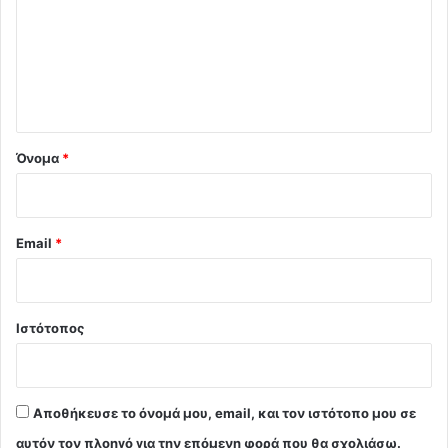
ό
λ
ι
ο
*
Όνομα
*
Email
*
Ιστότοπος
Αποθήκευσε το όνομά μου, email, και τον ιστότοπο μου σε
αυτόν τον πλοηγό για την επόμενη φορά που θα σχολιάσω.