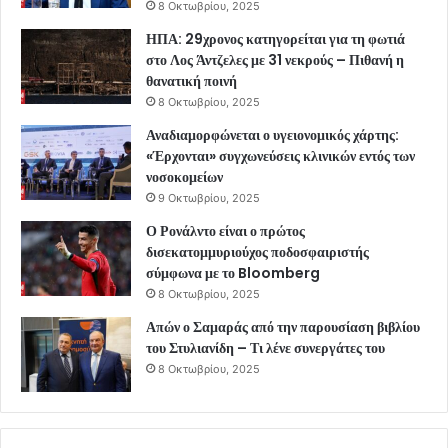
8 Οκτωβρίου, 2025
ΗΠΑ: 29χρονος κατηγορείται για τη φωτιά
στο Λος Άντζελες με 31 νεκρούς – Πιθανή η
θανατική ποινή
8 Οκτωβρίου, 2025
Αναδιαμορφώνεται ο υγειονομικός χάρτης:
«Έρχονται» συγχωνεύσεις κλινικών εντός των
νοσοκομείων
9 Οκτωβρίου, 2025
Ο Ρονάλντο είναι ο πρώτος
δισεκατομμυριούχος ποδοσφαιριστής
σύμφωνα με το Bloomberg
8 Οκτωβρίου, 2025
Απών ο Σαμαράς από την παρουσίαση βιβλίου
του Στυλιανίδη – Τι λένε συνεργάτες του
8 Οκτωβρίου, 2025