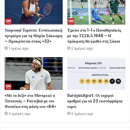
Τουρνουά Τορόντο: Εντυπωσιακή
Έμεινε στο 1-1 ο Παναθηναϊκός
πρεμιέρα για τη Μαρία Σάκκαρη
με την ΤΣΣΚΑ 1948 – Η
– Προκρίνεται στους «32»
πρόκριση θα κριθεί στη Σόφια
1 ημέρα ago
2 ημέρες ago
«Με το δεξί» στο Μόντρεαλ ο
Eurojackpot: Οι τυχεροί
Τσιτσιπάς – Ραντεβού με τον
αριθμοί για τα 23 εκατoμμύρια
Φονσέκα στη φάση των «64»
ευρώ
3 ημέρες ago
3 ημέρες ago