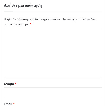
Αφήστε μια απάντηση
Η ηλ. διεύθυνση σας δεν δημοσιεύεται.
Τα υποχρεωτικά πεδία
σημειώνονται με
*
Σ
χ
ό
λ
ι
ο
*
Όνομα
*
Email
*