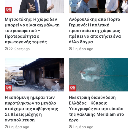
Μητσοτάκης: Η χώρα δεν
Ανδρουλάκης από Πόρτο
μπορεί να είναι αιχμάλωτη
Γερμενό: Η πολιτική
του ρουσφετιού –
προστασία στη χώρα μας
Προτεραιότητα ο
πρέπει να αποκτήσει ένα
πρωτογενής τομεάς
άλλο δόγμα
22 ώρες ago
1 ημέρα ago
Η «επόμενη ημέρα» των
Ηλεκτρική διασύνδεση
πυρόπληκτων το μεγάλο
Ελλάδας – Κύπρου:
στοίχημα της κυβέρνησης-
Υπογραφές για την είσοδο
Σε θέσεις μάχης η
της γαλλικής Meridiam στο
αντιπολίτευση
έργο
1 ημέρα ago
1 ημέρα ago