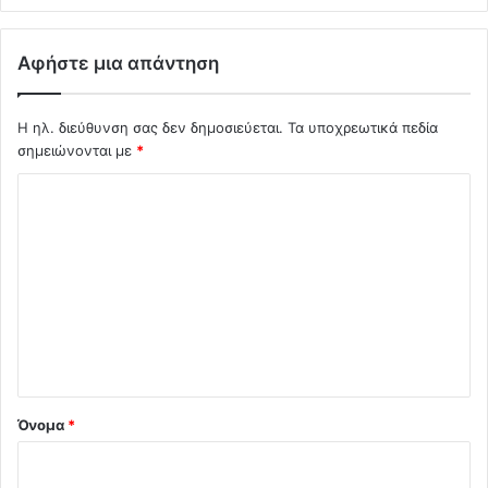
Αφήστε μια απάντηση
Η ηλ. διεύθυνση σας δεν δημοσιεύεται.
Τα υποχρεωτικά πεδία
σημειώνονται με
*
Σ
χ
ό
λ
ι
ο
*
Όνομα
*