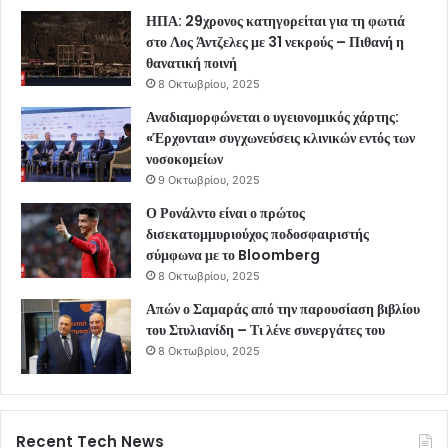
ΗΠΑ: 29χρονος κατηγορείται για τη φωτιά
στο Λος Άντζελες με 31 νεκρούς – Πιθανή η
θανατική ποινή
8 Οκτωβρίου, 2025
Αναδιαμορφώνεται ο υγειονομικός χάρτης:
«Έρχονται» συγχωνεύσεις κλινικών εντός των
νοσοκομείων
9 Οκτωβρίου, 2025
Ο Ρονάλντο είναι ο πρώτος
δισεκατομμυριούχος ποδοσφαιριστής
σύμφωνα με το Bloomberg
8 Οκτωβρίου, 2025
Απών ο Σαμαράς από την παρουσίαση βιβλίου
του Στυλιανίδη – Τι λένε συνεργάτες του
8 Οκτωβρίου, 2025
Recent Tech News