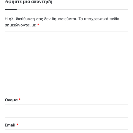
Αφήστε μια απάντηση
Η ηλ. διεύθυνση σας δεν δημοσιεύεται.
Τα υποχρεωτικά πεδία
σημειώνονται με
*
Σ
χ
ό
λ
ι
ο
*
Όνομα
*
Email
*