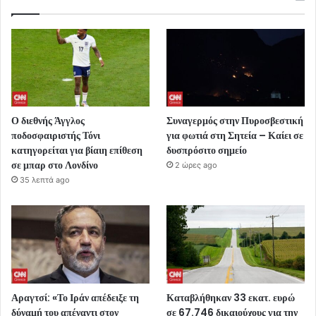
Ο διεθνής Άγγλος
Συναγερμός στην Πυροσβεστική
ποδοσφαιριστής Τόνι
για φωτιά στη Σητεία – Καίει σε
κατηγορείται για βίαιη επίθεση
δυσπρόσιτο σημείο
σε μπαρ στο Λονδίνο
2 ώρες ago
35 λεπτά ago
Αραγτσί: «Το Ιράν απέδειξε τη
Καταβλήθηκαν 33 εκατ. ευρώ
δύναμή του απέναντι στον
σε 67.746 δικαιούχους για την