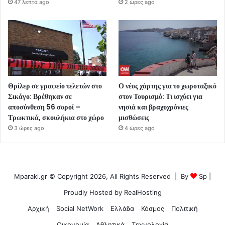
47 λεπτά ago
2 ώρες ago
Θρίλερ σε γραφείο τελετών στο
Ο νέος χάρτης για το χωροταξικό
Σικάγο: Βρέθηκαν σε
στον Τουρισμό: Τι ισχύει για
αποσύνθεση 56 σοροί –
νησιά και βραχυχρόνιες
Τρωκτικά, σκουλήκια στο χώρο
μισθώσεις
3 ώρες ago
4 ώρες ago
Mparaki.gr © Copyright 2026, All Rights Reserved | By
Sp
|
Proudly Hosted by
RealHosting
Αρχική
Social NetWork
Ελλάδα
Κόσμος
Πολιτική
Οικονομία
Αθλητικά
Τεχνολογία