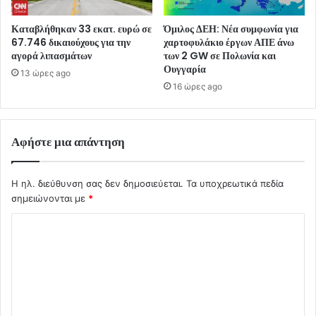
Καταβλήθηκαν 33 εκατ. ευρώ σε
Όμιλος ΔΕΗ: Νέα συμφωνία για
67.746 δικαιούχους για την
χαρτοφυλάκιο έργων ΑΠΕ άνω
αγορά λιπασμάτων
των 2 GW σε Πολωνία και
Ουγγαρία
13 ώρες ago
16 ώρες ago
Αφήστε μια απάντηση
Η ηλ. διεύθυνση σας δεν δημοσιεύεται.
Τα υποχρεωτικά πεδία
σημειώνονται με
*
Σ
χ
ό
λ
ι