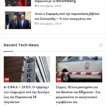
σύμφωνα με το Bloomberg
8 Οκτωβρίου, 2025
Απών ο Σαμαράς από την παρουσίαση βιβλίου
του Στυλιανίδη – Τι λένε συνεργάτες του
8 Οκτωβρίου, 2025
Recent Tech News
e-ΕΦΚΑ – ΔΥΠΑ: Ο «χάρτης»
Σέρρες: Πέπλο μυστηρίου για
των πληρωμών από την Δευτέρα
τον θάνατου του 68χρονου- Στο
έως την Παρασκευή 14
μικροσκόπιο το οικογενειακό
Αυγούστου
περιβάλλον του