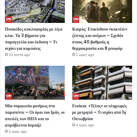
Πινακίδες κυκλοφορίας με λίγα
Καιρός: Επικίνδυνο «κοκτέιλ»
κλικ: Τα 3 βήματα για
ζέστης και ανέμων – Σχεδόν
παραγγελία και έκδοση – Τι
στους 40 βαθμούς η
ισχύει για κυρώσεις
θερμοκρασία και 8 μποφόρ
33 λεπτά ago
2 ώρες ago
Μία συμφωνία μονίμως στο
Ενοίκια: «Τέλος» οι πληρωμές
παραπέντε – Οι όροι του Ιράν, οι
με μετρητά – Τι ισχύει από 1η
απειλές των ΗΠΑ και το
Οκτωβρίου
απρόβλεπτο Ισραήλ
4 ώρες ago
3 ώρες ago