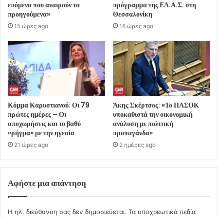
επόμενα που αναιρούν τα
πρόγραμμα της ΕΛ.Α.Σ. στη
προηγούμενα»
Θεσσαλονίκη
15 ώρες ago
18 ώρες ago
Κόμμα Καρυστιανού: Οι 79
Άκης Σκέρτσος: «Το ΠΑΣΟΚ
πρώτες ημέρες – Οι
υποκαθιστά την οικονομική
αποχωρήσεις και το βαθύ
ανάλυση με πολιτική
«ρήγμα» με την ηγεσία
προπαγάνδα»
21 ώρες ago
2 ημέρες ago
Αφήστε μια απάντηση
Η ηλ. διεύθυνση σας δεν δημοσιεύεται.
Τα υποχρεωτικά πεδία