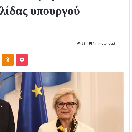
λίδας υπουργού
58
1 minute read
VKontakte
Odnoklassniki
Pocket