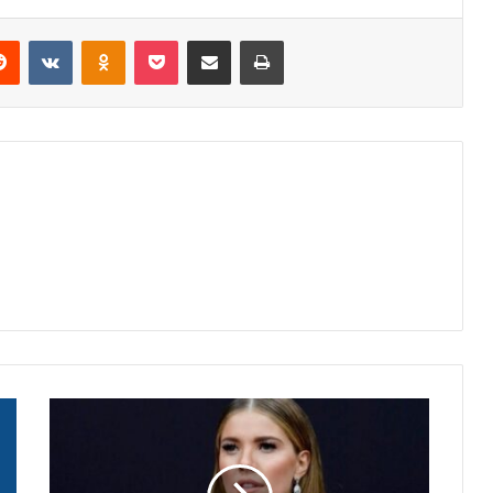
erest
Reddit
VKontakte
Odnoklassniki
Pocket
Share via Email
Print