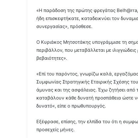
«Η παράδοση της πρώτης φρεγάτας Belh@rra, τ
ήδη επισκεφτήκατε, καταδεικνύει τον δυναμι
συνεργασίας», πρόσθεσε.
Ο Κυριάκος Μητσοτάκης υπογράμμισε τη σημα
περιβάλλον, που μεταβάλλεται με ιλιγγιώδεις 
βεβαιότητες».
«Επί του παρόντος, γνωρίζω καλά, εργαζόμασ
Συμφωνίας Στρατηγικής Εταιρικής Σχέσης του
άμυνας και της ασφάλειας. Έχω ζητήσει από
καταβάλουν κάθε δυνατή προσπάθεια ώστε ν
δυνατό«, είπε ο πρωθυπουργός.
Εξέφρασε, επίσης, την ελπίδα του ότι η συμ
προσεχείς μήνες.