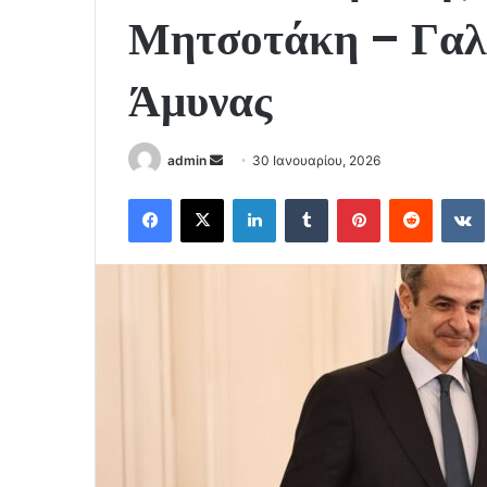
Μητσοτάκη – Γαλ
Άμυνας
Send
admin
30 Ιανουαρίου, 2026
an
Facebook
X
LinkedIn
Tumblr
Pinterest
Reddit
email