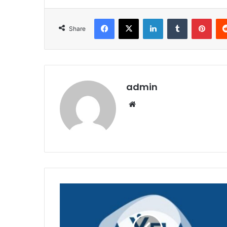
Facebook
X
LinkedIn
Tumblr
Pint
Share
admin
Website