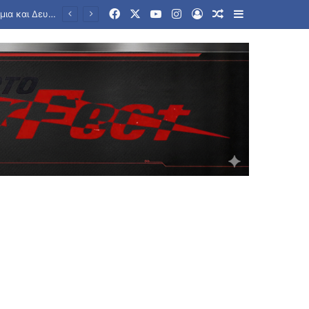
Facebook
X
YouTube
Instagram
Log In
Random Article
Sidebar
Τραγωδία στα Μάλια: Πώς πνίγηκε η 42χρονη τουρίστρια που βούτηξε για να σώσει την 43χρονη φίλη της