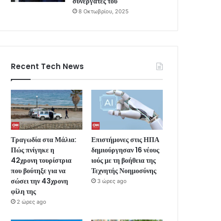
συνεργάτες του
8 Οκτωβρίου, 2025
Recent Tech News
Τραγωδία στα Μάλια:
Επιστήμονες στις ΗΠΑ
Πώς πνίγηκε η
δημιούργησαν 16 νέους
42χρονη τουρίστρια
ιούς με τη βοήθεια της
που βούτηξε για να
Τεχνητής Νοημοσύνης
σώσει την 43χρονη
3 ώρες ago
φίλη της
2 ώρες ago