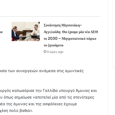
Συνάντηση Μητσοτάκη-
ια
Αγγελούδη: Θα έχουμε μία νέα ΔΕΘ
το 2030 – Μητροπολιτικό πάρκο
το ζητούμενο
9 ώρες ago
σία των συνεργειών ανάμεσα στις αμυντικές
υργός καλωσόρισε την Γαλλίδα υπουργό Άμυνας και
υ όπως σημείωσε «αποτελεί μία από τις στενότερες
μέα της άμυνας και της ασφάλειας έχουμε
σχέση πολύ βαθιά».