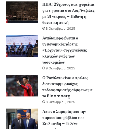
ΗΠΑ: 29χρονος κατηγορείται
για τη φωτιά στο Λος Άντζελες
με 31 νεκρούς – Πιθανή η
θανατική ποινή
8 Οκτωβρίου, 2025
Αναδιαμορφώνεται ο
υγειονομικός χάρτης:
«Έρχονται» συγχωνεύσεις
κλινικών εντός των
νοσοκομείων
9 Οκτωβρίου, 2025
Ο Ρονάλντο είναι ο πρώτος
δισεκατομμυριούχος
ποδοσφαιριστής σύμφωνα με
το Bloomberg
8 Οκτωβρίου, 2025
Απών ο Σαμαράς από την
παρουσίαση βιβλίου του
Στυλιανίδη – Τι λένε