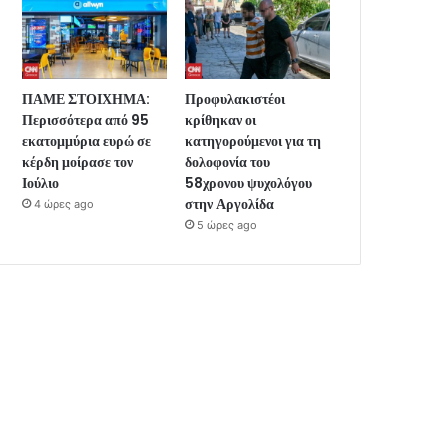
ΠΑΜΕ ΣΤΟΙΧΗΜΑ:
Προφυλακιστέοι
Περισσότερα από 95
κρίθηκαν οι
εκατομμύρια ευρώ σε
κατηγορούμενοι για τη
κέρδη μοίρασε τον
δολοφονία του
Ιούλιο
58χρονου ψυχολόγου
στην Αργολίδα
4 ώρες ago
5 ώρες ago