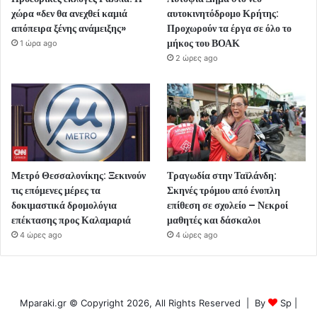
χώρα «δεν θα ανεχθεί καμιά
αυτοκινητόδρομο Κρήτης:
απόπειρα ξένης ανάμειξης»
Προχωρούν τα έργα σε όλο το
μήκος του ΒΟΑΚ
1 ώρα ago
2 ώρες ago
Μετρό Θεσσαλονίκης: Ξεκινούν
Τραγωδία στην Ταϊλάνδη:
τις επόμενες μέρες τα
Σκηνές τρόμου από ένοπλη
δοκιμαστικά δρομολόγια
επίθεση σε σχολείο – Νεκροί
επέκτασης προς Καλαμαριά
μαθητές και δάσκαλοι
4 ώρες ago
4 ώρες ago
Mparaki.gr © Copyright 2026, All Rights Reserved | By
Sp
|