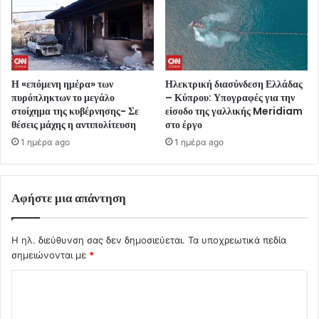
Η «επόμενη ημέρα» των
Ηλεκτρική διασύνδεση Ελλάδας
πυρόπληκτων το μεγάλο
– Κύπρου: Υπογραφές για την
στοίχημα της κυβέρνησης- Σε
είσοδο της γαλλικής Meridiam
θέσεις μάχης η αντιπολίτευση
στο έργο
1 ημέρα ago
1 ημέρα ago
Αφήστε μια απάντηση
Η ηλ. διεύθυνση σας δεν δημοσιεύεται.
Τα υποχρεωτικά πεδία
σημειώνονται με
*
Σ
χ