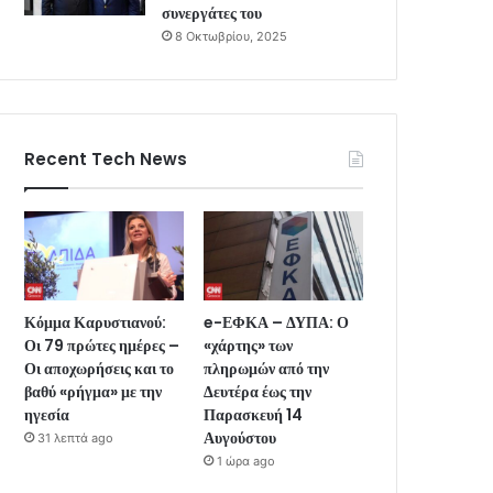
συνεργάτες του
8 Οκτωβρίου, 2025
Recent Tech News
Κόμμα Καρυστιανού:
e-ΕΦΚΑ – ΔΥΠΑ: Ο
Οι 79 πρώτες ημέρες –
«χάρτης» των
Οι αποχωρήσεις και το
πληρωμών από την
βαθύ «ρήγμα» με την
Δευτέρα έως την
ηγεσία
Παρασκευή 14
Αυγούστου
31 λεπτά ago
1 ώρα ago