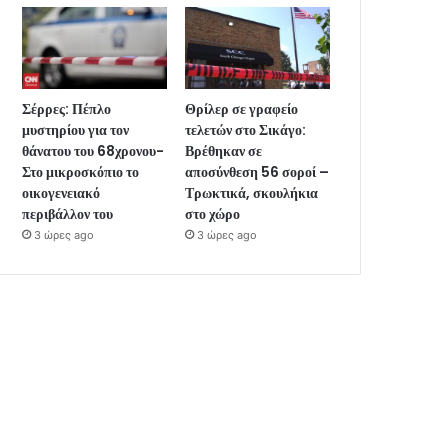
Σέρρες: Πέπλο
Θρίλερ σε γραφείο
μυστηρίου για τον
τελετών στο Σικάγο:
θάνατου του 68χρονου-
Βρέθηκαν σε
Στο μικροσκόπιο το
αποσύνθεση 56 σοροί –
οικογενειακό
Τρωκτικά, σκουλήκια
περιβάλλον του
στο χώρο
3 ώρες ago
3 ώρες ago