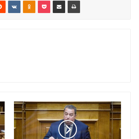
erest
Reddit
VKontakte
Odnoklassniki
Pocket
Share via Email
Print