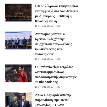
ΗΠΑ: 29χρονος κατηγορείται
για τη φωτιά στο Λος Άντζελες
με 31 νεκρούς – Πιθανή η
θανατική ποινή
8 Οκτωβρίου, 2025
Αναδιαμορφώνεται ο
υγειονομικός χάρτης:
«Έρχονται» συγχωνεύσεις
κλινικών εντός των
νοσοκομείων
9 Οκτωβρίου, 2025
Ο Ρονάλντο είναι ο πρώτος
δισεκατομμυριούχος
ποδοσφαιριστής σύμφωνα με
το Bloomberg
8 Οκτωβρίου, 2025
Απών ο Σαμαράς από την
παρουσίαση βιβλίου του
Στυλιανίδη – Τι λένε