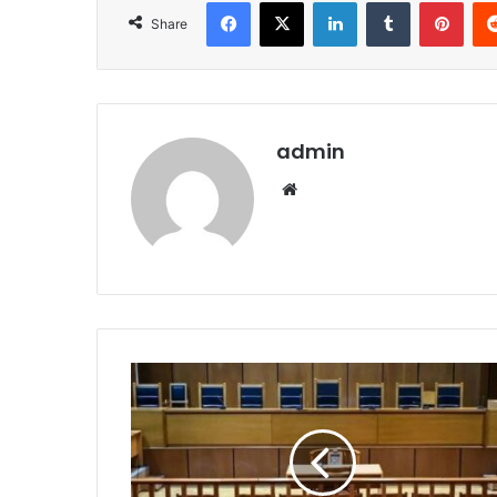
Facebook
X
LinkedIn
Tumblr
Pint
Share
admin
Website