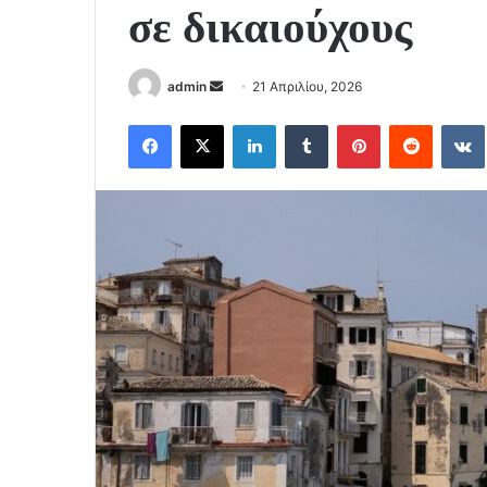
σε δικαιούχους
Send
admin
21 Απριλίου, 2026
an
Facebook
X
LinkedIn
Tumblr
Pinterest
Reddit
email