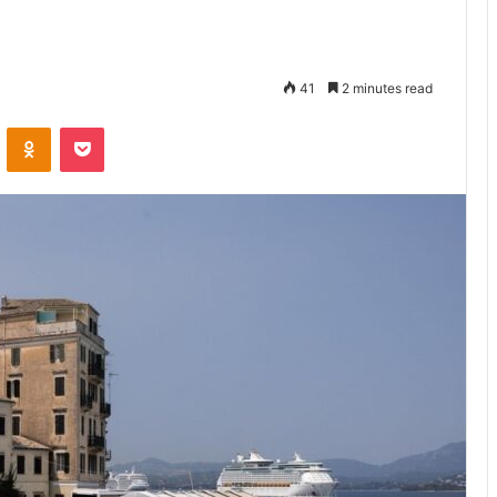
41
2 minutes read
VKontakte
Odnoklassniki
Pocket