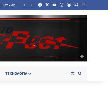
Facebook
X
YouTube
Instagram
Log In
Random Article
Sidebar
Κόμμα Καρυστιανού: Οι 79 πρώτες ημέρες – Οι αποχωρήσεις και το βαθύ «ρήγμα» με την ηγεσία
Random Article
Search for
ΤΕΧΝΟΛΟΓΊΑ