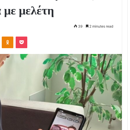
 με μελέτη
39
2 minutes read
VKontakte
Odnoklassniki
Pocket