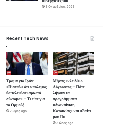
συνεργάτες του
8 Οκτωβρίου, 2025
Recent Tech News
Τραμπ για Ιράν:
Μήνας «κλειδί» ο
«Πιστεύω ότι ο πόλεμος
Αύγουστος – Πότε
θα τελειώσει αρκετά
λήγουν τα
σύντομα» – Τι είπε για
προγράμματα
το Ορμούζ
«Ανακαίνιση
Κατοικίας» και «Σπίτι
2 ώρες ago
μου ΙΙ»
3 ώρες ago