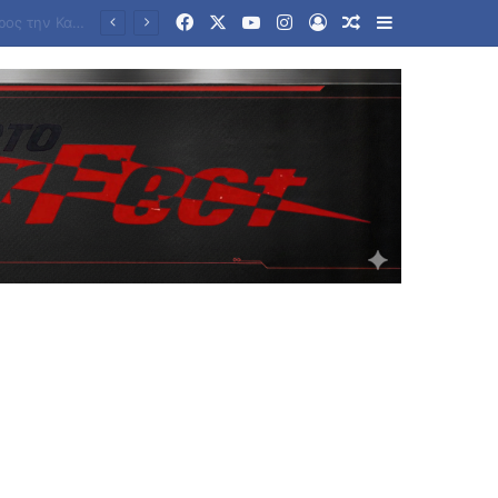
Facebook
X
YouTube
Instagram
Log In
Random Article
Sidebar
Τραμπ για Ιράν: «Πιστεύω ότι ο πόλεμος θα τελειώσει αρκετά σύντομα» – Τι είπε για το Ορμούζ