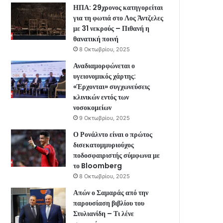
ΗΠΑ: 29χρονος κατηγορείται
για τη φωτιά στο Λος Άντζελες
με 31 νεκρούς – Πιθανή η
θανατική ποινή
8 Οκτωβρίου, 2025
Αναδιαμορφώνεται ο
υγειονομικός χάρτης:
«Έρχονται» συγχωνεύσεις
κλινικών εντός των
νοσοκομείων
9 Οκτωβρίου, 2025
Ο Ρονάλντο είναι ο πρώτος
δισεκατομμυριούχος
ποδοσφαιριστής σύμφωνα με
το Bloomberg
8 Οκτωβρίου, 2025
Απών ο Σαμαράς από την
παρουσίαση βιβλίου του
Στυλιανίδη – Τι λένε