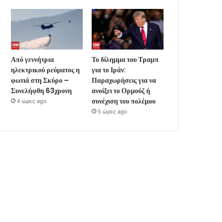
Από γεννήτρια
Το δίλημμα του Τραμπ
ηλεκτρικού ρεύματος η
για το Ιράν:
φωτιά στη Σκύρο –
Παραχωρήσεις για να
Συνελήφθη 63χρονη
ανοίξει το Ορμούζ ή
συνέχιση του πολέμου
4 ώρες ago
5 ώρες ago