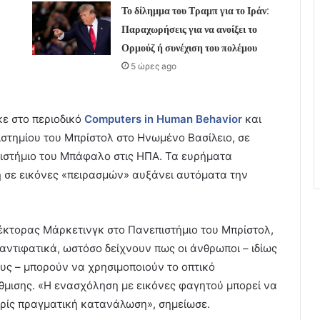
Το δίλημμα του Τραμπ για το Ιράν:
Παραχωρήσεις για να ανοίξει το
Ορμούζ ή συνέχιση του πολέμου
5 ώρες ago
κε στο περιοδικό
Computers
in
Human
Behavior
και
στημίου του Μπρίστολ στο Ηνωμένο Βασίλειο, σε
πιστήμιο του Μπάφαλο στις ΗΠΑ. Τα ευρήματα
η σε εικόνες «πειρασμών» αυξάνει αυτόματα την
λέκτορας Μάρκετινγκ στο Πανεπιστήμιο του Μπρίστολ,
αντιφατικά, ωστόσο δείχνουν πως οι άνθρωποι – ιδίως
υς – μπορούν να χρησιμοποιούν το οπτικό
θμισης. «Η ενασχόληση με εικόνες φαγητού μπορεί να
ωρίς πραγματική κατανάλωση», σημείωσε.