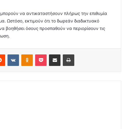
ες μπορούν να αντικαταστήσουν πλήρως την επιθυμία
α. Ωστόσο, εκτιμούν ότι το δωρεάν διαδικτυακό
να βοηθήσει όσους προσπαθούν να περιορίσουν τις
λωση.
erest
Reddit
VKontakte
Odnoklassniki
Pocket
Share via Email
Print