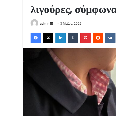
λιγούρες, σύμφωνα
Send
admin
3 Μαΐου, 2026
an
Facebook
X
LinkedIn
Tumblr
Pinterest
Reddit
email