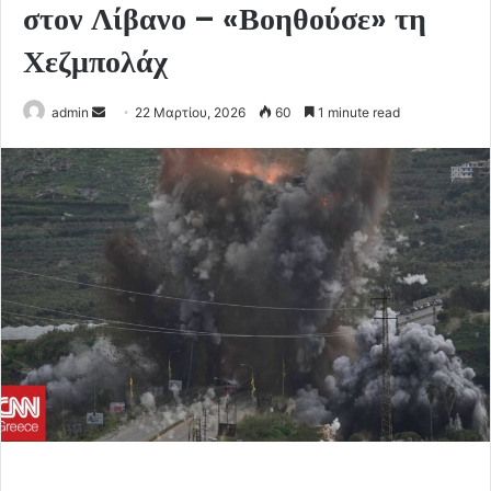
στον Λίβανο – «Βοηθούσε» τη
Χεζμπολάχ
Send
admin
22 Μαρτίου, 2026
60
1 minute read
an
email