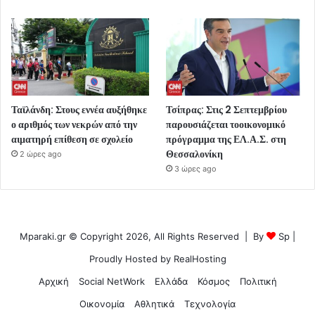
Ταϊλάνδη: Στους εννέα αυξήθηκε
Τσίπρας: Στις 2 Σεπτεμβρίου
ο αριθμός των νεκρών από την
παρουσιάζεται τοοικονομικό
αιματηρή επίθεση σε σχολείο
πρόγραμμα της ΕΛ.Α.Σ. στη
Θεσσαλονίκη
2 ώρες ago
3 ώρες ago
Mparaki.gr © Copyright 2026, All Rights Reserved | By
Sp
|
Proudly Hosted by
RealHosting
Αρχική
Social NetWork
Ελλάδα
Κόσμος
Πολιτική
Οικονομία
Αθλητικά
Τεχνολογία