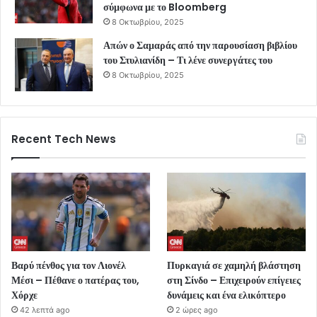
σύμφωνα με το Bloomberg
8 Οκτωβρίου, 2025
Απών ο Σαμαράς από την παρουσίαση βιβλίου
του Στυλιανίδη – Τι λένε συνεργάτες του
8 Οκτωβρίου, 2025
Recent Tech News
Βαρύ πένθος για τον Λιονέλ
Πυρκαγιά σε χαμηλή βλάστηση
Μέσι – Πέθανε ο πατέρας του,
στη Σίνδο – Επιχειρούν επίγειες
Χόρχε
δυνάμεις και ένα ελικόπτερο
42 λεπτά ago
2 ώρες ago