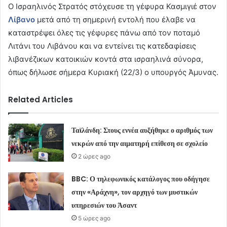
Ο Ισραηλινός Στρατός στόχευσε τη γέφυρα Κασμιγιέ στον
Λίβανο
μετά από τη σημερινή εντολή που έλαβε να
καταστρέψει όλες τις γέφυρες πάνω από τον ποταμό
Λιτάνι του Λιβάνου και να εντείνει τις κατεδαφίσεις
λιβανέζικων κατοικιών κοντά στα ισραηλινά σύνορα,
όπως δήλωσε σήμερα Κυριακή (22/3) ο υπουργός Άμυνας.
Related Articles
Ταϊλάνδη: Στους εννέα αυξήθηκε ο αριθμός των
νεκρών από την αιματηρή επίθεση σε σχολείο
2 ώρες ago
BBC: Ο τηλεφωνικός κατάλογος που οδήγησε
στην «Αράχνη», τον αρχηγό των μυστικών
υπηρεσιών του Άσαντ
5 ώρες ago