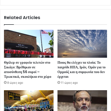
Related Articles
Θρίλερ σε γραφείο τελετών στο
Ποιος θα ελέγχει τα πλοία; Το
Σικάγο: Βρέθηκαν σε
παιχνίδι ΗΠΑ, Ιράν, Ομάν για το
αποσύνθεση 56 σοροί –
Ορμούζ και η συμφωνία που δεν
Τρωκτικά, σκουλήκια στο χώρο
έρχεται
8 ώρες ago
11 ώρες ago