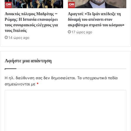
Ανοικτός πόλεμος Μαδρίτης –
Αραγτσί: «Το Ιράν απέδειξε τη
Ρώμης: Η Ισπανία επαναφέρει
δύναμή του απέναντι στον
τους συνοριακούς ελέγχους για
ακριβότερο στρατό του κόσμου»
τους Ιταλούς
17 ώρες ago
14 ώρες ago
Αφήστε μια απάντηση
Η ηλ. διεύθυνση σας δεν δημοσιεύεται.
Τα υποχρεωτικά πεδία
σημειώνονται με
*
Σ
χ
ό
λ
ι