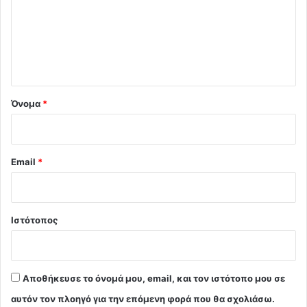
λ
ι
ο
*
Όνομα
*
Email
*
Ιστότοπος
Αποθήκευσε το όνομά μου, email, και τον ιστότοπο μου σε
αυτόν τον πλοηγό για την επόμενη φορά που θα σχολιάσω.