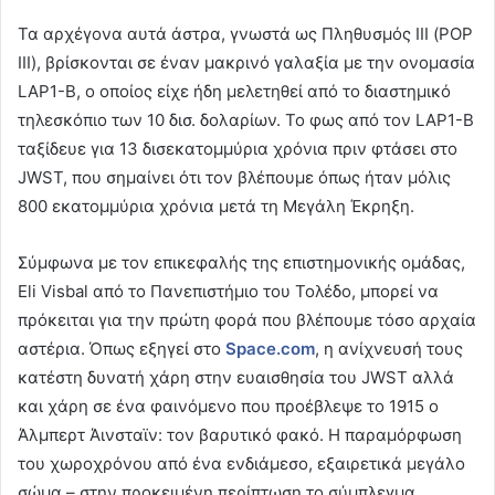
Τα αρχέγονα αυτά άστρα, γνωστά ως Πληθυσμός ΙΙΙ (POP
III), βρίσκονται σε έναν μακρινό γαλαξία με την ονομασία
LAP1-B, ο οποίος είχε ήδη μελετηθεί από το διαστημικό
τηλεσκόπιο των 10 δισ. δολαρίων. Το φως από τον LAP1-B
ταξίδευε για 13 δισεκατομμύρια χρόνια πριν φτάσει στο
JWST, που σημαίνει ότι τον βλέπουμε όπως ήταν μόλις
800 εκατομμύρια χρόνια μετά τη Μεγάλη Έκρηξη.
Σύμφωνα με τον επικεφαλής της επιστημονικής ομάδας,
Eli Visbal από το Πανεπιστήμιο του Τολέδο, μπορεί να
πρόκειται για την πρώτη φορά που βλέπουμε τόσο αρχαία
αστέρια. Όπως εξηγεί στο
Space
.com
, η ανίχνευσή τους
κατέστη δυνατή χάρη στην ευαισθησία του JWST αλλά
και χάρη σε ένα φαινόμενο που προέβλεψε το 1915 ο
Άλμπερτ Άινσταϊν: τον βαρυτικό φακό. Η παραμόρφωση
του χωροχρόνου από ένα ενδιάμεσο, εξαιρετικά μεγάλο
σώμα – στην προκειμένη περίπτωση το σύμπλεγμα