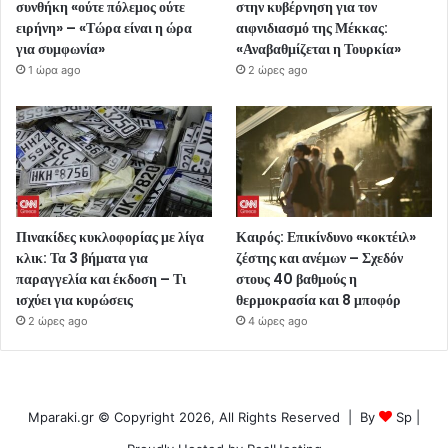
συνθήκη «ούτε πόλεμος ούτε
στην κυβέρνηση για τον
ειρήνη» – «Τώρα είναι η ώρα
αιφνιδιασμό της Μέκκας:
για συμφωνία»
«Αναβαθμίζεται η Τουρκία»
1 ώρα ago
2 ώρες ago
Πινακίδες κυκλοφορίας με λίγα
Καιρός: Επικίνδυνο «κοκτέιλ»
κλικ: Τα 3 βήματα για
ζέστης και ανέμων – Σχεδόν
παραγγελία και έκδοση – Τι
στους 40 βαθμούς η
ισχύει για κυρώσεις
θερμοκρασία και 8 μποφόρ
2 ώρες ago
4 ώρες ago
Mparaki.gr © Copyright 2026, All Rights Reserved | By
Sp
|