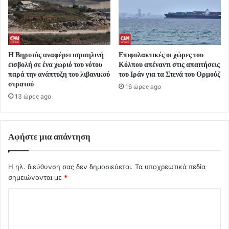
Η Βηρυτός αναφέρει ισραηλινή
Επιφυλακτικές οι χώρες του
εισβολή σε ένα χωριό του νότου
Κόλπου απέναντι στις απαιτήσεις
παρά την ανάπτυξη του λιβανικού
του Ιράν για τα Στενά του Ορμούζ
στρατού
16 ώρες ago
13 ώρες ago
Αφήστε μια απάντηση
Η ηλ. διεύθυνση σας δεν δημοσιεύεται.
Τα υποχρεωτικά πεδία
σημειώνονται με
*
Σ
χ
ό