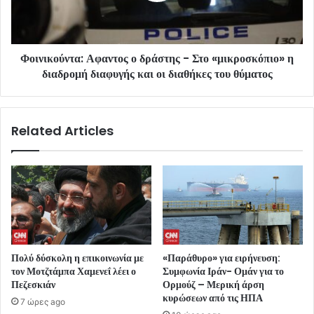
Φοινικούντα: Αφαντος ο δράστης - Στο «μικροσκόπιο» η
διαδρομή διαφυγής και οι διαθήκες του θύματος
Related Articles
Πολύ δύσκολη η επικοινωνία με
«Παράθυρο» για ειρήνευση:
τον Μοτζτάμπα Χαμενεΐ λέει ο
Συμφωνία Ιράν- Ομάν για το
Πεζεσκιάν
Ορμούζ – Μερική άρση
κυρώσεων από τις ΗΠΑ
7 ώρες ago