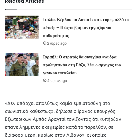
Related Articles
Ιταλία: Κέρδισε το Λόττο 1 εκατ. ευρώ, αλλά το
πέταξε – Πώς το βρήκαν εργαζόμενοι
καθαριότητας
2 ώρες ago
Ισραήλ: Ο στρατός θα συνεχίσει «να δρα
προληπτικά» στη Γάζα, λέει ο αρχηγός του
γενικού επιτελείου
4 ώρες ago
«Δεν υπάρχει απολύτως καμία εμπιστοσύνη στο
σιωνιστικό καθεστώς», δήλωσε ο Ιρανός υπουργός
Εξωτερικών Αμπάς Αραγτσί τονίζοντας ότι «υπήρξαν
επανειλημμένες εκεχειρίες κατά το παρελθόν, σε
διάφορα μέρη, κυρίως στον Λίβανο», οι οποίες