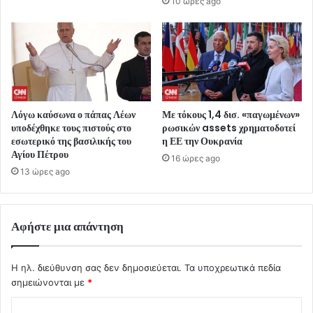
10 ώρες ago
Λόγω καύσωνα ο πάπας Λέων
Με τόκους 1,4 δισ. «παγωμένων»
υποδέχθηκε τους πιστούς στο
ρωσικών assets χρηματοδοτεί
εσωτερικό της βασιλικής του
η ΕΕ την Ουκρανία
Αγίου Πέτρου
16 ώρες ago
13 ώρες ago
Αφήστε μια απάντηση
Η ηλ. διεύθυνση σας δεν δημοσιεύεται.
Τα υποχρεωτικά πεδία
σημειώνονται με
*
Σ