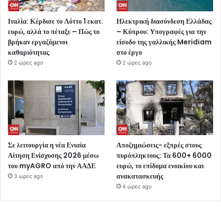
Ιταλία: Κέρδισε το Λόττο 1 εκατ.
Ηλεκτρική διασύνδεση Ελλάδας
ευρώ, αλλά το πέταξε – Πώς το
– Κύπρου: Υπογραφές για την
βρήκαν εργαζόμενοι
είσοδο της γαλλικής Meridiam
καθαριότητας
στο έργο
2 ώρες ago
2 ώρες ago
Σε λειτουργία η νέα Ενιαία
Αποζημιώσεις- εξπρές στους
Αίτηση Ενίσχυσης 2026 μέσω
πυρόπληκτους: Τα 600+ 6000
του myAGRO από την ΑΑΔΕ
ευρώ, το επίδομα ενοικίου και
ανακατασκευής
3 ώρες ago
4 ώρες ago