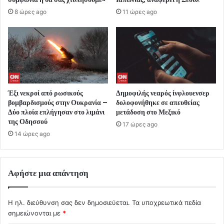
8 ώρες ago
11 ώρες ago
Έξι νεκροί από ρωσικούς
Δημοφιλής νεαρός ίνφλουενσερ
βομβαρδισμούς στην Ουκρανία –
δολοφονήθηκε σε απευθείας
Δύο πλοία επλήγησαν στο λιμάνι
μετάδοση στο Μεξικό
της Οδησσού
17 ώρες ago
14 ώρες ago
Αφήστε μια απάντηση
Η ηλ. διεύθυνση σας δεν δημοσιεύεται.
Τα υποχρεωτικά πεδία
σημειώνονται με
*