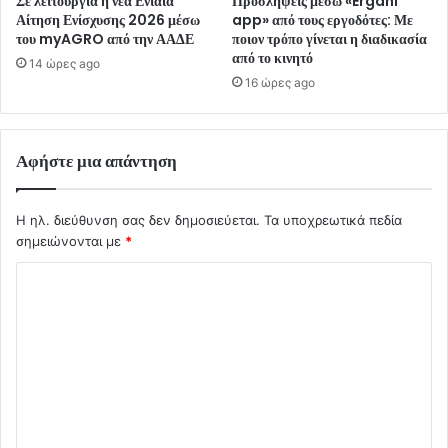
Σε λειτουργία η νέα Ενιαία
Προσλήψεις μέσω «Ergani
Αίτηση Ενίσχυσης 2026 μέσω
app» από τους εργοδότες: Με
του myAGRO από την ΑΑΔΕ
ποιον τρόπο γίνεται η διαδικασία
από το κινητό
14 ώρες ago
16 ώρες ago
Αφήστε μια απάντηση
Η ηλ. διεύθυνση σας δεν δημοσιεύεται.
Τα υποχρεωτικά πεδία
σημειώνονται με
*
Σ
χ
ό
λ
ι
ο