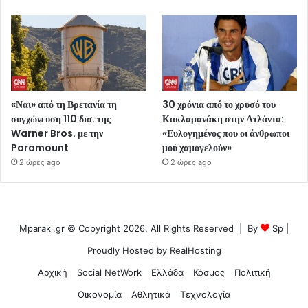
«Ναι» από τη Βρετανία τη
30 χρόνια από το χρυσό του
συγχώνευση 110 δισ. της
Κακλαμανάκη στην Ατλάντα:
Warner Bros. με την
«Ευλογημένος που οι άνθρωποι
Paramount
μού χαμογελούν»
2 ώρες ago
2 ώρες ago
Mparaki.gr © Copyright 2026, All Rights Reserved | By
Sp
|
Proudly Hosted by
RealHosting
Αρχική
Social NetWork
Ελλάδα
Κόσμος
Πολιτική
Οικονομία
Αθλητικά
Τεχνολογία