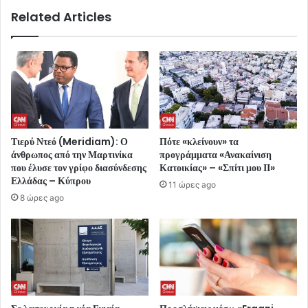
Related Articles
Τιερύ Ντεό (Meridiam): Ο
Πότε «κλείνουν» τα
άνθρωπος από την Μαρτινίκα
προγράμματα «Ανακαίνιση
που έλυσε τον γρίφο διασύνδεσης
Κατοικίας» – «Σπίτι μου ΙΙ»
Ελλάδας – Κύπρου
11 ώρες ago
8 ώρες ago