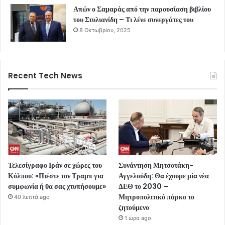
Απών ο Σαμαράς από την παρουσίαση βιβλίου
του Στυλιανίδη – Τι λένε συνεργάτες του
8 Οκτωβρίου, 2025
Recent Tech News
Τελεσίγραφο Ιράν σε χώρες του
Συνάντηση Μητσοτάκη-
Κόλπου: «Πιέστε τον Τραμπ για
Αγγελούδη: Θα έχουμε μία νέα
συμφωνία ή θα σας χτυπήσουμε»
ΔΕΘ το 2030 –
Μητροπολιτικό πάρκο το
40 λεπτά ago
ζητούμενο
1 ώρα ago